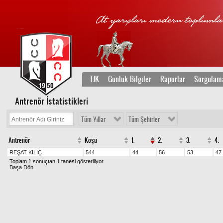
TJK
Günlük Bilgiler
Raporlar
Sorgulam
Antrenör İstatistikleri
Tüm Yıllar
Tüm Şehirler
Antrenör
Koşu
1.
2.
3.
4.
REŞAT KILIÇ
544
44
56
53
47
Toplam 1 sonuçtan 1 tanesi gösteriliyor
Başa Dön