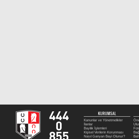
KURUMSAL
Kanunlar ve Yönetmelikler
Öne
İlanlar
Ulu
Bayilik İşlemleri
Fot
Kişisel Verilerin Korunması
Bağ
Nasıl Ganyan Bayi Olunur?
Bah