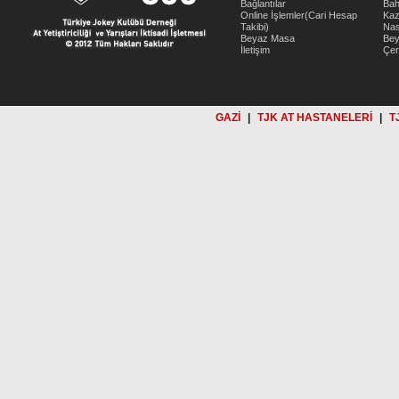
Bağlantılar
Bah
Online İşlemler(Cari Hesap
Kaz
Takibi)
Nas
Beyaz Masa
Be
İletişim
Çer
GAZİ
|
TJK AT HASTANELERİ
|
T