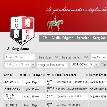
TJK
Günlük Bilgiler
Raporlar
Sorgulam
At Sorgulama
Tüm Irklar
Tüm Cinsiyetler
Sahip İsmi Giriniz
ADİL OCAK
Tüm 
At İsmi
Irk
Cinsiyet
Yaş
Orijin(Baba-Anne)
Üzerine Koşan
13 y
AVŞAR GIRL
İngiliz
Dişi
YASEMİN TO
ZOFFANY (IRE)
-
KARMA (GB)
ak
18 y d
CAPRICORN
İngiliz
Erkek
DENİZ KÜÇÜ
CARIBOU
-
MAKE ME HAPPY
a
ESENİN
7 y a
Arap
Erkek
Ö.ŞAHİN EĞİL
UÇANOĞLU
-
AÇIK ARA
OĞLU
a
10 y
FOTOKIZI
Arap
Dişi
BATUKAN
-
YAKINBÜKE
dk