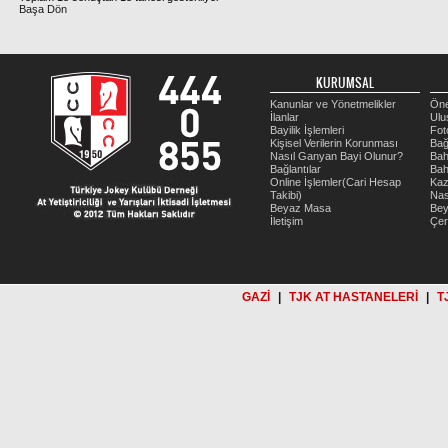
Başa Dön
KURUMSAL
Kanunlar ve Yönetmelikler
Öne
İlanlar
Ulu
Bayilik İşlemleri
Fot
Kişisel Verilerin Korunması
Bağ
Nasıl Ganyan Bayi Olunur?
Bah
Bağlantılar
Bah
Online İşlemler(Cari Hesap
Kaz
Takibi)
Nas
Beyaz Masa
Be
İletişim
Çer
GAZİ
|
TJK AT HASTANELERİ
|
T