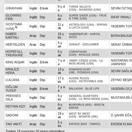
9 y d
THREE VALLEYS
GİRAYHAN
İngiliz
Erkek
SEVİM ÖZTAŞ
a
(USA)
-
SHOWING (USA)
GLOWING
6 y
SUPER SAVER (USA)
-
TRUE
İngiliz
Dişi
RIFAT PAYALI
FIRE
ak
N TIME (USA)
GOSTIVAR
11 y
ASTROLOGY (USA)
-
SPRING
İngiliz
Dişi
YASEMİN TO
%
dk
A LATCH (USA)
(USA)
HABER
15 y
HABERBATUR
-
KARTAL
Arap
Dişi
BORA BALKA
KARTALI
kk
GÖZÜ
5 y
HERTELDEN
Arap
Dişi
SERAY ÜNBA
SONALP
-
ÖZELHABER
ak
HOPEFULL
5 y
CORINTHIAN
İngiliz
Dişi
YASEMİN TO
TREASURE
ak
(USA)
-
KRALİÇE HERA
7 y d
NASTARAN O
JIMMY CREED (USA)
-
LIL
KING AVŞAR
İngiliz
Erkek
a
MISS MOXIE (USA)
JAMSHIDI
KRALİÇE
13 y
POWERSCOURT
İngiliz
Dişi
SEVİM SAĞL
HERA
dk
(GB)
-
POSADAS (USA)
17 y
AUSSIE RULES
LULUDIA
İngiliz
Dişi
ZEYNO BEŞİK
kk
(USA)
-
INCROYABLE (GB)
OĞLUM
7 y a
İngiliz
Erkek
YASEMİN OC
BALLIKAYA
-
BLUE LIFE
YUSUF
a
PRENSES
6 y
GENERAL QUARTERS
İngiliz
Dişi
MUSTAFA BİL
DİLA
kk
(USA)
-
LIL MISS MOXIE (USA)
8 y
BOSPORUS (IRE)
-
BİRİCİK
REYYAN KIZI
İngiliz
Dişi
ak
KARAN
19 y
WEST BY WEST
SADOMİ
İngiliz
Dişi
Ö.ŞAHİN EĞİL
ak
(USA)
-
MİSAFİR (IRE)
5 y
TAN VAKTİ
Arap
Dişi
ERDEM ELMA
KAFKAS ŞAHI
-
TAMGÜL
kk
Toplam 18 sonuçtan 18 tanesi gösteriliyor