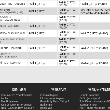
FATİH ÇİFTÇİ
FATİH ÇİFTÇİ
FATİH ÇİFTÇİ (%100)
IZBERT (RU)
-
AYBENİZ
(%100)
FATİH ÇİFTÇİ
MARKET GIDA TARIM 
ON HEART
FATİH ÇİFTÇİ
A)
-
TAQWEEM (USA)
(%100)
HAYVANCILIK LTD.ŞTİ. 
FATİH ÇİFTÇİ
RCAVELLY
A)
-
GEGENPRESS
(%100)
FATİH ÇİFTÇİ
FATİH ÇİFTÇİ
MEND
-
ASİ BİLGİN
(%100)
FATİH ÇİFTÇİ
FATİH ÇİFTÇİ
YAVUZ ÇİFTÇİ (%100)
NEKO
-
FLASHING GIRL
(%100)
FATİH ÇİFTÇİ
TMANASLANI
-
ATEŞİN
I
(%100)
FATİH ÇİFTÇİ
FATİH ÇİFTÇİ
YAVUZ ÇİFTÇİ (%100)
TİH AĞA
-
YALANKOZ
(%100)
FATİH ÇİFTÇİ
UCH THE
LF
-
SVETLANA
(%100)
FATİH ÇİFTÇİ
FATİH ÇİFTÇİ
YAVUZ ÇİFTÇİ (%100)
Mİ REİS
-
SELVİHAN
(%100)
KURUMSAL
YARIŞSEVER
YARIŞ ve YETİŞTİR
Kanunlar ve Yönetmelikler
Önemli Koşular
Genel Hükümler
İlanlar
Uluslararası Koşular
O Bir Şampiyondu
Bayilik İşlemleri
Foto-Finiş Nasıl Çalışır?
TJK Ekrem Kurt Apranti E
Kişisel Verilerin Korunması
Bağlantılar
Talimatnameler
Nasıl Ganyan Bayi Olunur?
Bahis Yap
Ahır Tahsis Müracaat Fo