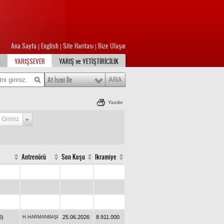
Ana Sayfa
English
Site Haritası
Bize Ulaşın
|
|
|
L
YARIŞSEVER
YARIŞ ve YETİŞTİRİCİLİK
At İsmi İle
Yazdır
 Giriniz
Antrenörü
Son Koşu
Ikramiye
0)
25.06.2026
8.911.000
H.HARMANBAŞI