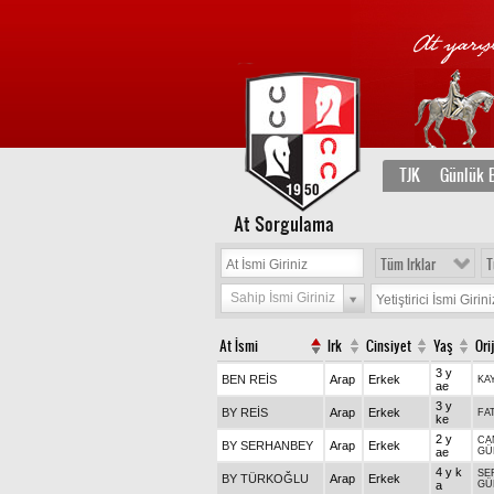
TJK
Günlük B
At Sorgulama
Tüm Irklar
T
Sahip İsmi Giriniz
At İsmi
Irk
Cinsiyet
Yaş
Ori
3 y
BEN REİS
Arap
Erkek
KA
ae
3 y
BY REİS
Arap
Erkek
FA
ke
2 y
CA
BY SERHANBEY
Arap
Erkek
ae
GÜ
4 y k
SE
BY TÜRKOĞLU
Arap
Erkek
a
GÜ