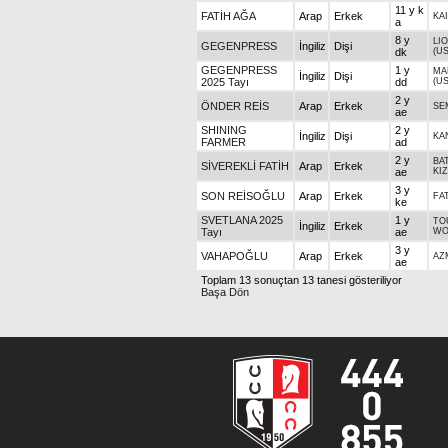
11 y k
FATİH AĞA
Arap
Erkek
KA
a
8 y
LI
GEGENPRESS
İngiliz
Dişi
dk
(US
GEGENPRESS
1 y
MA
İngiliz
Dişi
2025 Tayı
dd
(US
2 y
ÖNDER REİS
Arap
Erkek
SE
ae
SHINING
2 y
İngiliz
Dişi
KA
FARMER
ad
2 y
BA
SİVEREKLİ FATİH
Arap
Erkek
ae
KIZ
3 y
SON REİSOĞLU
Arap
Erkek
FA
ke
SVETLANA 2025
1 y
TO
İngiliz
Erkek
Tayı
ae
WO
3 y
VAHAPOĞLU
Arap
Erkek
AZ
ae
Toplam 13 sonuçtan 13 tanesi gösteriliyor
Başa Dön