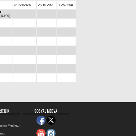
23.10.2020
1.282.550
EN.KARATAŞ
VE
(%100)
İCİLİK
SOSYAL MEDYA
ğitim Merkezi
rmu