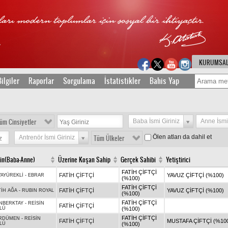
KURUMSA
ilgiler
Raporlar
Sorgulama
İstatistikler
Bahis Yap
üm Cinsiyetler
Baba İsmi Giriniz
Anne İsmi
Ölen atları da dahil et
Antrenör İsmi Giriniz
Tüm Ülkeler
jin(Baba-Anne)
Üzerine Koşan Sahip
Gerçek Sahibi
Yetiştirici
FATİH ÇİFTÇİ
FATİH ÇİFTÇİ
YAVUZ ÇİFTÇİ (%100)
YAYÜREKLİ
-
EBRAR
(%100)
FATİH ÇİFTÇİ
FATİH ÇİFTÇİ
YAVUZ ÇİFTÇİ (%100)
TİH AĞA
-
RUBIN ROYAL
(%100)
FATİH ÇİFTÇİ
NBERKTAY
-
REİSİN
FATİH ÇİFTÇİ
LÜ
(%100)
FATİH ÇİFTÇİ
RDÜMEN
-
REİSİN
FATİH ÇİFTÇİ
MUSTAFA ÇİFTÇİ (%10
LÜ
(%100)