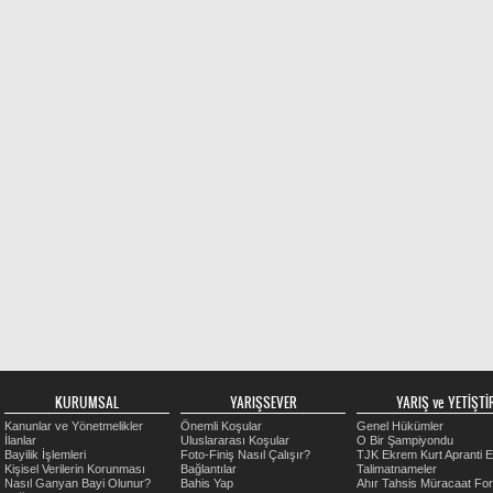
KURUMSAL
YARIŞSEVER
YARIŞ ve YETİŞTİR
Kanunlar ve Yönetmelikler
Önemli Koşular
Genel Hükümler
İlanlar
Uluslararası Koşular
O Bir Şampiyondu
Bayilik İşlemleri
Foto-Finiş Nasıl Çalışır?
TJK Ekrem Kurt Apranti E
Kişisel Verilerin Korunması
Bağlantılar
Talimatnameler
Nasıl Ganyan Bayi Olunur?
Bahis Yap
Ahır Tahsis Müracaat Fo