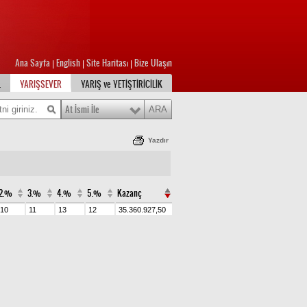
Ana Sayfa
English
Site Haritası
Bize Ulaşın
|
|
|
L
YARIŞSEVER
YARIŞ ve YETİŞTİRİCİLİK
At İsmi İle
Yazdır
2.%
3.%
4.%
5.%
Kazanç
10
11
13
12
35.360.927,50