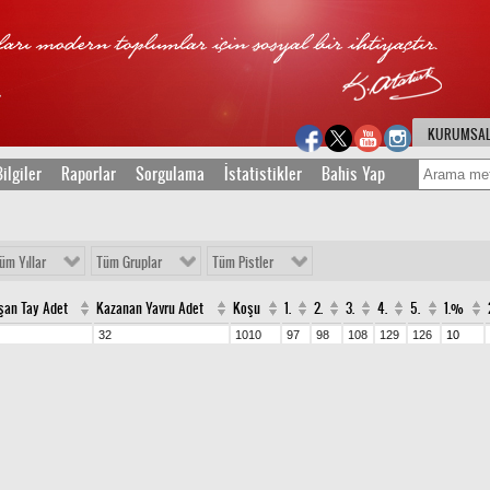
KURUMSA
ilgiler
Raporlar
Sorgulama
İstatistikler
Bahis Yap
üm Yıllar
Tüm Gruplar
Tüm Pistler
şan Tay Adet
Kazanan Yavru Adet
Koşu
1.
2.
3.
4.
5.
1.%
32
1010
97
98
108
129
126
10