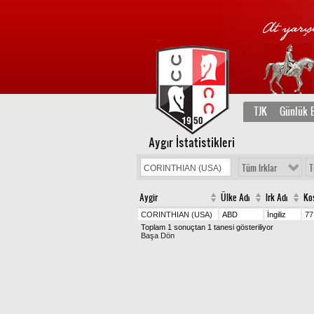
TJK
Günlük B
Aygır İstatistikleri
Tüm Irklar
T
Aygir
Ülke Adı
Irk Adı
Ko
CORINTHIAN (USA)
ABD
İngiliz
77
Toplam 1 sonuçtan 1 tanesi gösteriliyor
Başa Dön