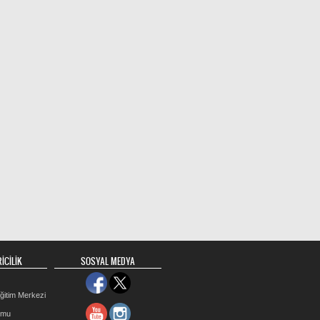
İCİLİK
SOSYAL MEDYA
ğitim Merkezi
rmu