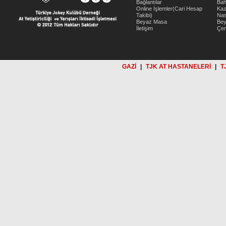
Bağlantılar
Bah
Online İşlemler(Cari Hesap
Kaz
Takibi)
Nas
Beyaz Masa
Be
İletişim
Çer
GAZİ
|
TJK AT HASTANELERİ
|
T