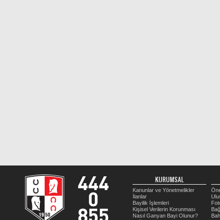
KURUMSAL
Kanunlar ve Yönetmelikler
Öne
İlanlar
Ulu
Bayilik İşlemleri
Fot
Kişisel Verilerin Korunması
Bağ
Nasıl Ganyan Bayi Olunur?
Bah