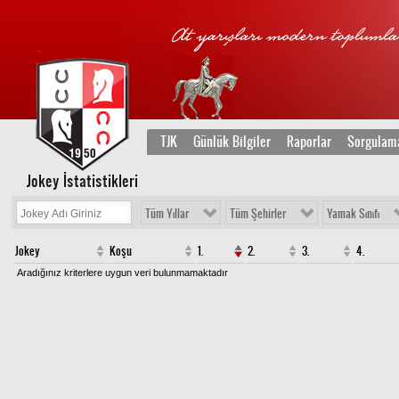
TJK
Günlük Bilgiler
Raporlar
Sorgulam
Jokey İstatistikleri
Tüm Yıllar
Tüm Şehirler
Yamak Sınıfı
Jokey
Koşu
1.
2.
3.
4.
Aradığınız kriterlere uygun veri bulunmamaktadır