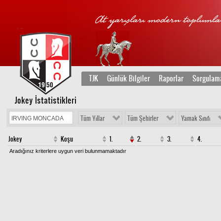
TJK
Günlük Bilgiler
Raporlar
Sorgulam
Jokey İstatistikleri
Tüm Yıllar
Tüm Şehirler
Yamak Sınıfı
Jokey
Koşu
1.
2.
3.
4.
Aradığınız kriterlere uygun veri bulunmamaktadır