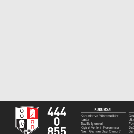
KURUMSAL
Kanunlar ve Yönetmelikler
Öne
İlanlar
Ulu
Bayilik İşlemleri
Fot
Kişisel Verilerin Korunması
Bağ
Nasıl Ganyan Bayi Olunur?
Bah