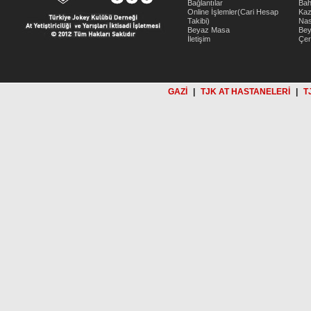
Bağlantılar
Bah
Online İşlemler(Cari Hesap
Kaz
Takibi)
Nas
Beyaz Masa
Be
İletişim
Çer
GAZİ
|
TJK AT HASTANELERİ
|
T