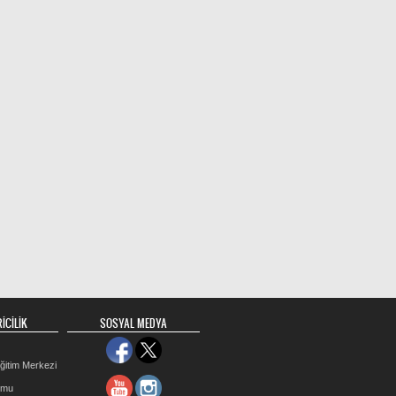
İCİLİK
SOSYAL MEDYA
ğitim Merkezi
rmu