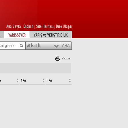
Ana Sayfa
English
Site Haritası
Bize Ulaşın
|
|
|
L
YARIŞSEVER
YARIŞ ve YETİŞTİRİCİLİK
At İsmi İle
Yazdır
%
4.%
5.%