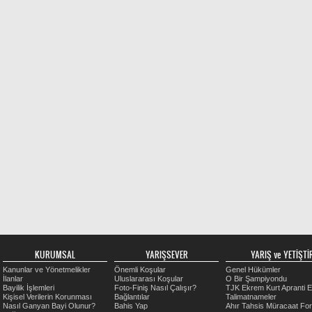
KURUMSAL
YARIŞSEVER
YARIŞ ve YETİŞTİR
Kanunlar ve Yönetmelikler
Önemli Koşular
Genel Hükümler
İlanlar
Uluslararası Koşular
O Bir Şampiyondu
Bayilik İşlemleri
Foto-Finiş Nasıl Çalışır?
TJK Ekrem Kurt Apranti E
Kişisel Verilerin Korunması
Bağlantılar
Talimatnameler
Nasıl Ganyan Bayi Olunur?
Bahis Yap
Ahır Tahsis Müracaat Fo