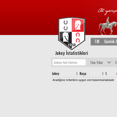
TJK
Günlük B
Jokey İstatistikleri
Tüm Yıllar
T
Jokey
Koşu
1.
Aradığınız kriterlere uygun veri bulunmamaktadır