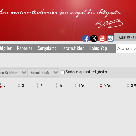
KURUMSA
ilgiler
Raporlar
Sorgulama
İstatistikler
Bahis Yap
Sadece aprantileri göster
üm Şehirler
Yamak Sınıfı
2.
3.
4.
5.
1.%
2.%
3.