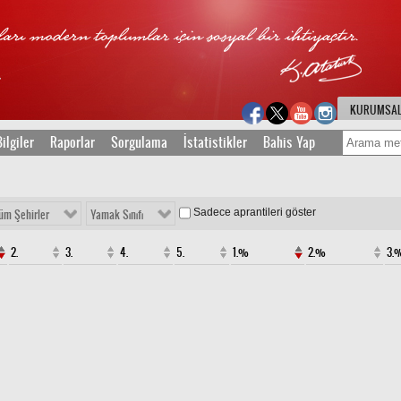
KURUMSA
ilgiler
Raporlar
Sorgulama
İstatistikler
Bahis Yap
Sadece aprantileri göster
üm Şehirler
Yamak Sınıfı
2.
3.
4.
5.
1.%
2.%
3.