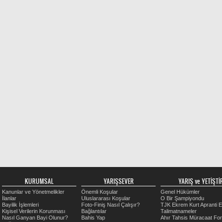
KURUMSAL
YARIŞSEVER
YARIŞ ve YETİŞTİR
Kanunlar ve Yönetmelikler
Önemli Koşular
Genel Hükümler
İlanlar
Uluslararası Koşular
O Bir Şampiyondu
Bayilik İşlemleri
Foto-Finiş Nasıl Çalışır?
TJK Ekrem Kurt Apranti E
Kişisel Verilerin Korunması
Bağlantılar
Talimatnameler
Nasıl Ganyan Bayi Olunur?
Bahis Yap
Ahır Tahsis Müracaat Fo