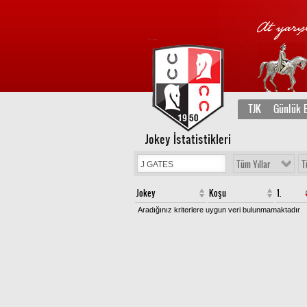
TJK
Günlük B
Jokey İstatistikleri
Tüm Yıllar
T
Jokey
Koşu
1.
Aradığınız kriterlere uygun veri bulunmamaktadır