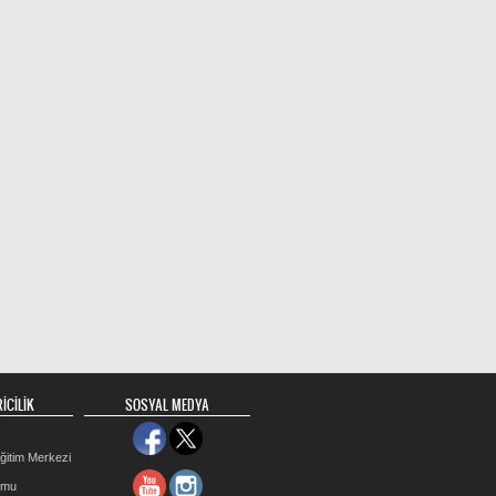
İCİLİK
SOSYAL MEDYA
ğitim Merkezi
rmu