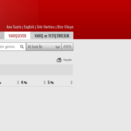
Ana Sayfa
English
Site Haritası
Bize Ulaşın
|
|
|
L
YARIŞSEVER
YARIŞ ve YETİŞTİRİCİLİK
At İsmi İle
Yazdır
%
4.%
5.%