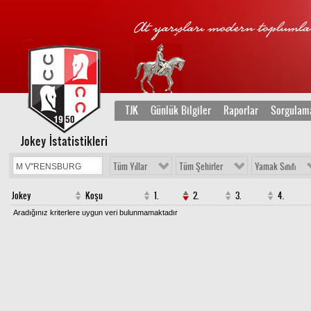
TJK
Günlük Bilgiler
Raporlar
Sorgulam
Jokey İstatistikleri
Tüm Yıllar
Tüm Şehirler
Yamak Sınıfı
Jokey
Koşu
1.
2.
3.
4.
Aradığınız kriterlere uygun veri bulunmamaktadır