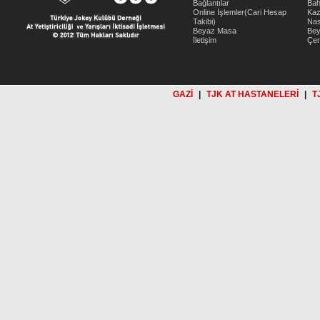
Bağlantılar
Bah
Online İşlemler(Cari Hesap
Kaz
Takibi)
Nas
Beyaz Masa
Be
İletişim
Çer
GAZİ
|
TJK AT HASTANELERİ
|
T