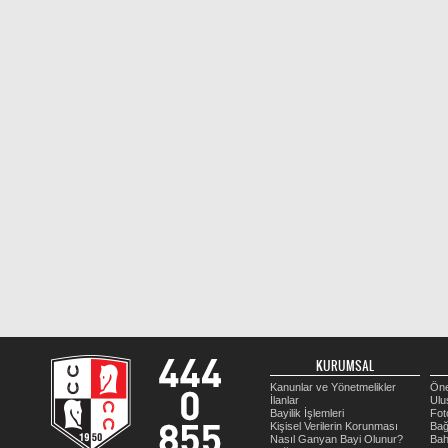
KURUMSAL
Kanunlar ve Yönetmelikler
Öne
İlanlar
Ulu
Bayilik İşlemleri
Fot
Kişisel Verilerin Korunması
Bağ
Nasıl Ganyan Bayi Olunur?
Bah