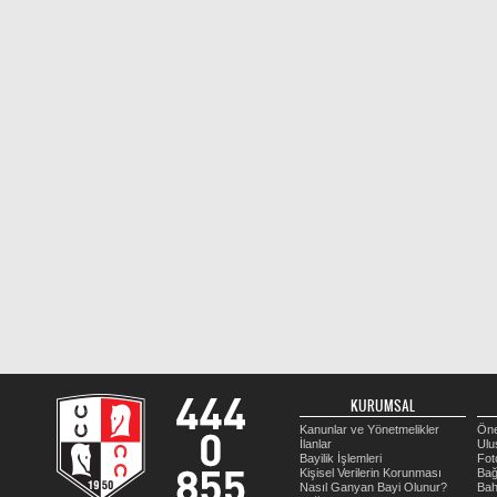
KURUMSAL
Kanunlar ve Yönetmelikler
Öne
İlanlar
Ulu
Bayilik İşlemleri
Fot
Kişisel Verilerin Korunması
Bağ
Nasıl Ganyan Bayi Olunur?
Bah