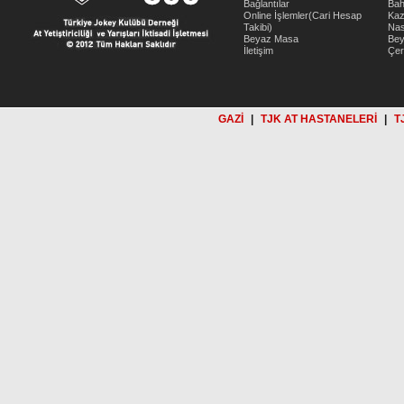
Bağlantılar
Bah
Online İşlemler(Cari Hesap
Kaz
Takibi)
Nas
Beyaz Masa
Be
İletişim
Çer
GAZİ
|
TJK AT HASTANELERİ
|
T