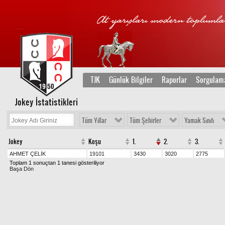
TJK
Günlük Bilgiler
Raporlar
Sorgulam
Jokey İstatistikleri
Tüm Yıllar
Tüm Şehirler
Yamak Sınıfı
Jokey
Koşu
1.
2.
3.
AHMET ÇELİK
19101
3430
3020
2775
Toplam 1 sonuçtan 1 tanesi gösteriliyor
Başa Dön