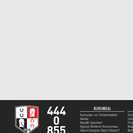
KURUMSAL
Kanunlar ve Yönetmelikler
Öne
İlanlar
Ulu
Bayilik İşlemleri
Fot
Kişisel Verilerin Korunması
Bağ
Nasıl Ganyan Bayi Olunur?
Bah