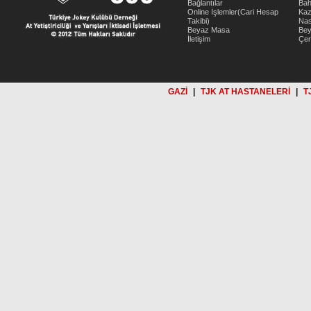
Bağlantılar
Bah
Online İşlemler(Cari Hesap
Kaz
Takibi)
Nas
Beyaz Masa
Be
İletişim
Çer
GAZİ
|
TJK AT HASTANELERİ
|
T