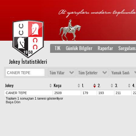
TJK
Günlük Bilgiler
Raporlar
Sorgulam
Jokey İstatistikleri
Tüm Yıllar
Tüm Şehirler
Yamak Sınıfı
Jokey
Koşu
1.
2.
3.
4.
CANER TEPE
2509
179
193
211
2
Toplam 1 sonuçtan 1 tanesi gösteriliyor
Başa Dön