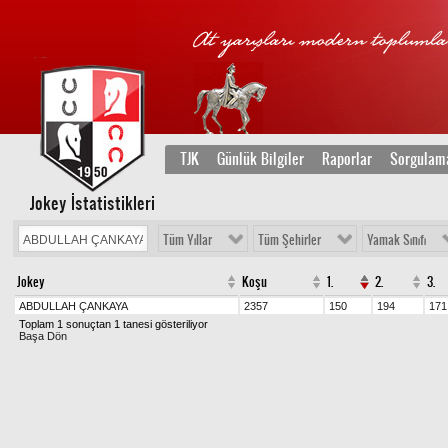
TJK
Günlük Bilgiler
Raporlar
Sorgulam
Jokey İstatistikleri
Tüm Yıllar
Tüm Şehirler
Yamak Sınıfı
Jokey
Koşu
1.
2.
3.
ABDULLAH ÇANKAYA
2357
150
194
171
Toplam 1 sonuçtan 1 tanesi gösteriliyor
Başa Dön