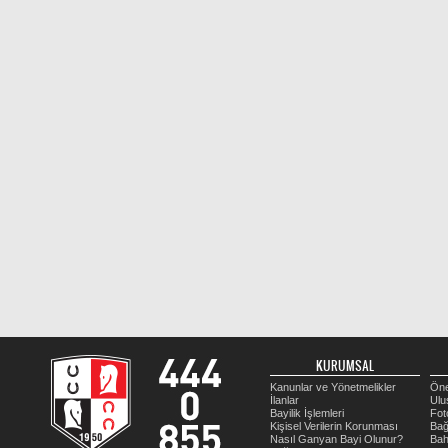
KURUMSAL
Kanunlar ve Yönetmelikler
Öne
İlanlar
Ulu
Bayilik İşlemleri
Fot
Kişisel Verilerin Korunması
Bağ
Nasıl Ganyan Bayi Olunur?
Bah