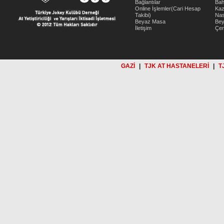
Bağlantılar
Bah
Online İşlemler(Cari Hesap
Kaz
Takibi)
Nas
Beyaz Masa
Be
İletişim
Çer
GAZİ
|
TJK AT HASTANELERİ
|
T