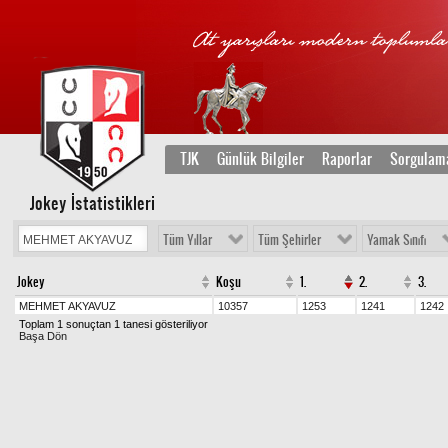
TJK
Günlük Bilgiler
Raporlar
Sorgulam
Jokey İstatistikleri
Tüm Yıllar
Tüm Şehirler
Yamak Sınıfı
Jokey
Koşu
1.
2.
3.
MEHMET AKYAVUZ
10357
1253
1241
1242
Toplam 1 sonuçtan 1 tanesi gösteriliyor
Başa Dön