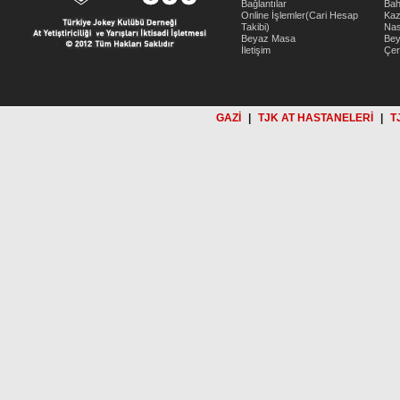
Bağlantılar
Bah
Online İşlemler(Cari Hesap
Kaz
Takibi)
Nas
Beyaz Masa
Be
İletişim
Çer
GAZİ
|
TJK AT HASTANELERİ
|
T