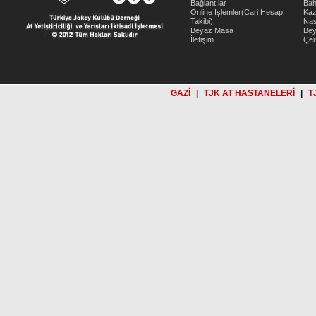
Bağlantılar
Bah
Online İşlemler(Cari Hesap
Kaz
Takibi)
Nas
Beyaz Masa
Be
İletişim
Çer
GAZİ
|
TJK AT HASTANELERİ
|
T