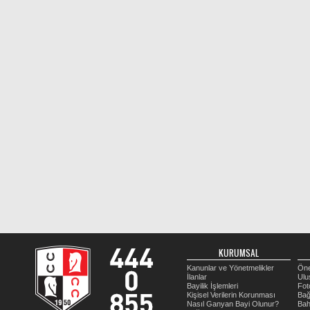
KURUMSAL
Kanunlar ve Yönetmelikler
Öne
İlanlar
Ulu
Bayilik İşlemleri
Fot
Kişisel Verilerin Korunması
Bağ
Nasıl Ganyan Bayi Olunur?
Bah