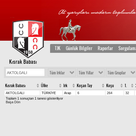
TJK
Günlük Bilgiler
Raporlar
Sorgulam
Kısrak Babası
Tüm Irklar
Tüm Yıllar
Tüm Gruplar
Kısrak Babası
Ülke
Irk
Koşan Tay
Koşu
1.
AKTOLGALI
TÜRKİYE
Arap
6
264
32
Toplam 1 sonuçtan 1 tanesi gösteriliyor
Başa Dön