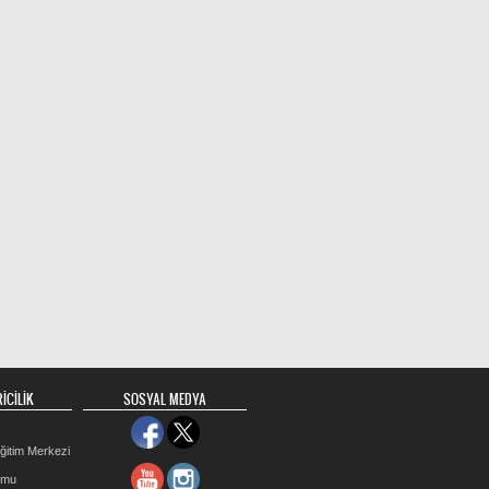
İCİLİK
SOSYAL MEDYA
ğitim Merkezi
rmu