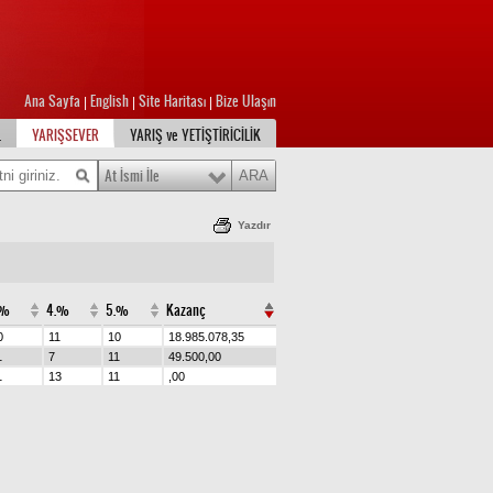
Ana Sayfa
English
Site Haritası
Bize Ulaşın
|
|
|
L
YARIŞSEVER
YARIŞ ve YETİŞTİRİCİLİK
At İsmi İle
Yazdır
.%
4.%
5.%
Kazanç
0
11
10
18.985.078,35
1
7
11
49.500,00
1
13
11
,00