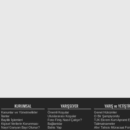
KURUMSAL
YARIŞSEVER
YARIŞ ve YETİŞTİR
Kanunlar ve Yönetmelikler
Önemli Koşular
Genel Hükümler
İlanlar
Uluslararası Koşular
O Bir Şampiyondu
Bayilik İşlemleri
Foto-Finiş Nasıl Çalışır?
TJK Ekrem Kurt Apranti E
Kişisel Verilerin Korunması
Bağlantılar
Talimatnameler
Nasıl Ganyan Bayi Olunur?
Bahis Yap
Ahır Tahsis Müracaat Fo