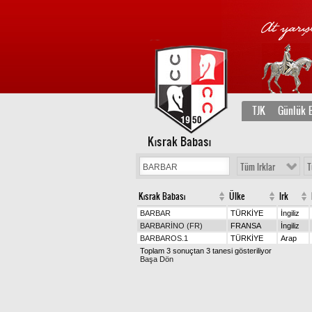
TJK
Günlük B
Kısrak Babası
Tüm Irklar
T
Kısrak Babası
Ülke
Irk
BARBAR
TÜRKİYE
İngiliz
BARBARİNO (FR)
FRANSA
İngiliz
BARBAROS.1
TÜRKİYE
Arap
Toplam 3 sonuçtan 3 tanesi gösteriliyor
Başa Dön