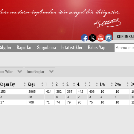
KURUMSA
ilgiler
Raporlar
Sorgulama
İstatistikler
Bahis Yap
üm Yıllar
Tüm Gruplar
Koşan Tay
Koşu
1.
2.
3.
4.
5.
1.%
2.%
3
153
3965
414
382
387
442
408
10
10
1
3
28
1
0
3
2
3
4
0
1
17
708
71
74
79
93
75
10
10
1