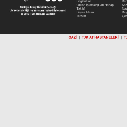
Bağlantılar
Bah
Online İşlemler(Cari Hesap
Kaz
Takibi)
Nas
Beyaz Masa
Be
İletişim
Çer
GAZİ
|
TJK AT HASTANELERİ
|
T