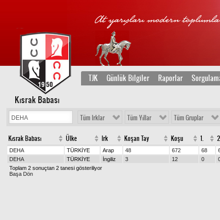
TJK
Günlük Bilgiler
Raporlar
Sorgulam
Kısrak Babası
Tüm Irklar
Tüm Yıllar
Tüm Gruplar
Kısrak Babası
Ülke
Irk
Koşan Tay
Koşu
1.
2
DEHA
TÜRKİYE
Arap
48
672
68
DEHA
TÜRKİYE
İngiliz
3
12
0
Toplam 2 sonuçtan 2 tanesi gösteriliyor
Başa Dön