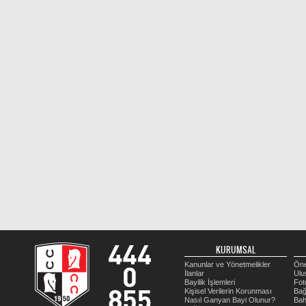
KURUMSAL
Kanunlar ve Yönetmelikler
Öne
İlanlar
Ulu
Bayilik İşlemleri
Fot
Kişisel Verilerin Korunması
Bağ
Nasıl Ganyan Bayi Olunur?
Bah