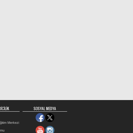
İCİLİK
SOSYAL MEDYA
ğitim Merkezi
rmu