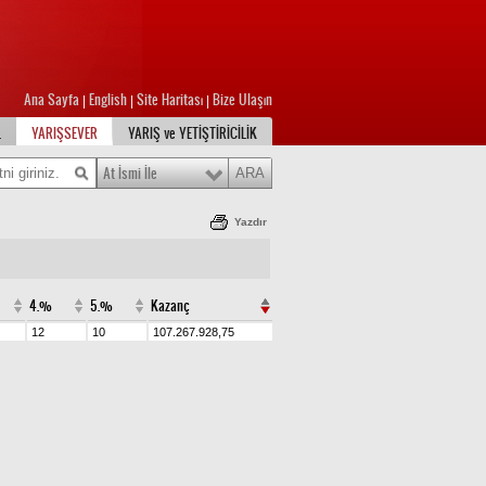
Ana Sayfa
English
Site Haritası
Bize Ulaşın
|
|
|
L
YARIŞSEVER
YARIŞ ve YETİŞTİRİCİLİK
At İsmi İle
Yazdır
4.%
5.%
Kazanç
12
10
107.267.928,75