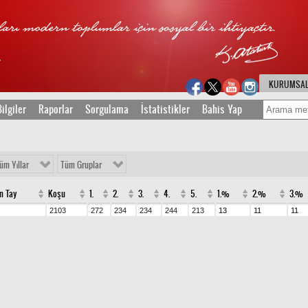
KURUMSA
ilgiler
Raporlar
Sorgulama
İstatistikler
Bahis Yap
üm Yıllar
Tüm Gruplar
n Tay
Koşu
1.
2.
3.
4.
5.
1.%
2.%
3.%
2103
272
234
234
244
213
13
11
11