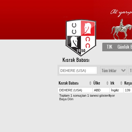
TJK
Günlük B
Kısrak Babası
Tüm Irklar
T
Kısrak Babası
Ülke
Irk
Koşa
DEHERE (USA)
ABD
İngiliz
139
Toplam 1 sonuçtan 1 tanesi gösteriliyor
Başa Dön