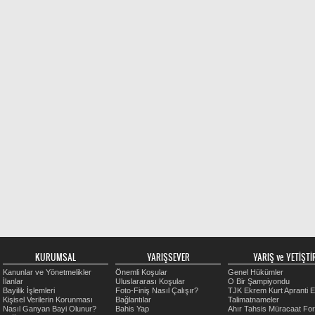
KURUMSAL
YARIŞSEVER
YARIŞ ve YETİŞTİR
Kanunlar ve Yönetmelikler
Önemli Koşular
Genel Hükümler
İlanlar
Uluslararası Koşular
O Bir Şampiyondu
Bayilik İşlemleri
Foto-Finiş Nasıl Çalışır?
TJK Ekrem Kurt Apranti E
Kişisel Verilerin Korunması
Bağlantılar
Talimatnameler
Nasıl Ganyan Bayi Olunur?
Bahis Yap
Ahır Tahsis Müracaat Fo