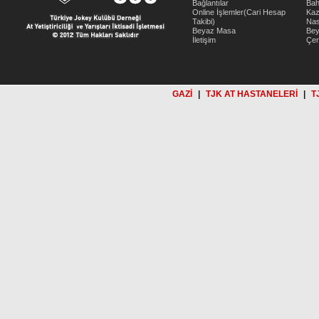
Bağlantılar
Bah
Online İşlemler(Cari Hesap
Kaz
Takibi)
Nas
Beyaz Masa
Be
İletişim
Çer
GAZİ
|
TJK AT HASTANELERİ
|
T