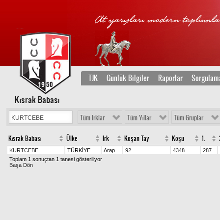
TJK
Günlük Bilgiler
Raporlar
Sorgulam
Kısrak Babası
Tüm Irklar
Tüm Yıllar
Tüm Gruplar
Kısrak Babası
Ülke
Irk
Koşan Tay
Koşu
1.
KURTCEBE
TÜRKİYE
Arap
92
4348
287
Toplam 1 sonuçtan 1 tanesi gösteriliyor
Başa Dön