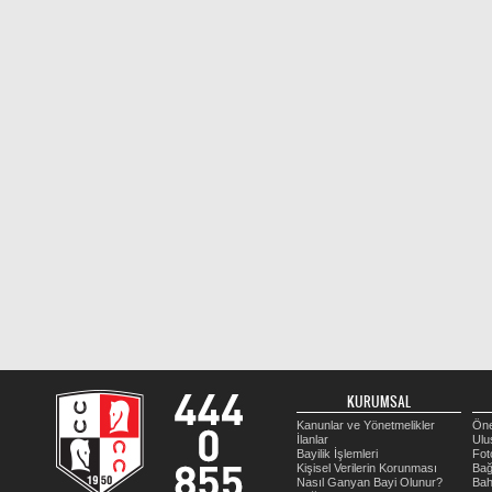
KURUMSAL
Kanunlar ve Yönetmelikler
Öne
İlanlar
Ulu
Bayilik İşlemleri
Fot
Kişisel Verilerin Korunması
Bağ
Nasıl Ganyan Bayi Olunur?
Bah