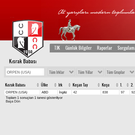
TJK
Günlük Bilgiler
Raporlar
Sorgulam
Kısrak Babası
Tüm Irklar
Tüm Yıllar
Tüm Gruplar
Kısrak Babası
Ülke
Irk
Koşan Tay
Koşu
1.
2.
ORPEN (USA)
ABD
İngiliz
42
838
97
92
Toplam 1 sonuçtan 1 tanesi gösteriliyor
Başa Dön