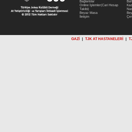
Bağlantılar
Bah
Online İşlemler(Cari Hesap
Kaz
Takibi)
Nas
Beyaz Masa
Be
İletişim
Çer
GAZİ
|
TJK AT HASTANELERİ
|
T