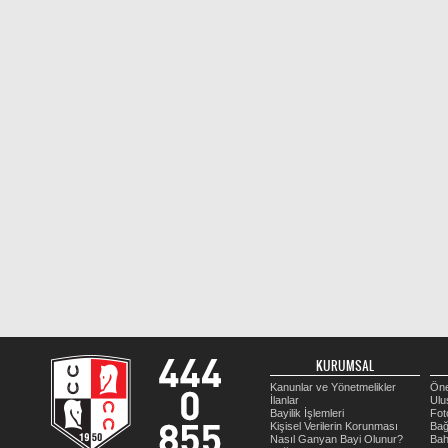
KURUMSAL
Kanunlar ve Yönetmelikler
Öne
İlanlar
Ulu
Bayilik İşlemleri
Fot
Kişisel Verilerin Korunması
Bağ
Nasıl Ganyan Bayi Olunur?
Bah