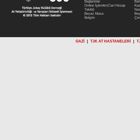
Bağlantılar
Bah
Online İşlemler(Cari Hesap
Kaz
Takibi)
Nas
Beyaz Masa
Be
İletişim
Çer
GAZİ
|
TJK AT HASTANELERİ
|
T