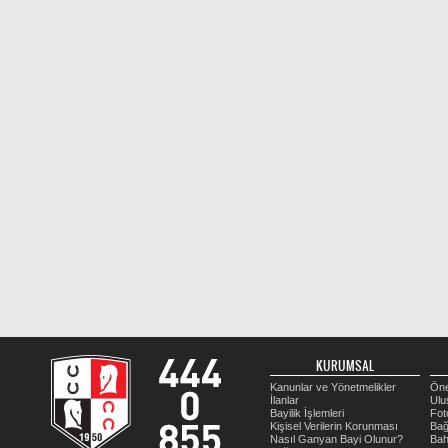
KURUMSAL
Kanunlar ve Yönetmelikler
Öne
İlanlar
Ulu
Bayilik İşlemleri
Fot
Kişisel Verilerin Korunması
Bağ
Nasıl Ganyan Bayi Olunur?
Bah