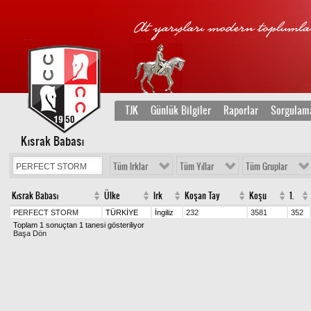
TJK
Günlük Bilgiler
Raporlar
Sorgulam
Kısrak Babası
Tüm Irklar
Tüm Yıllar
Tüm Gruplar
Kısrak Babası
Ülke
Irk
Koşan Tay
Koşu
1.
PERFECT STORM
TÜRKİYE
İngiliz
232
3581
352
Toplam 1 sonuçtan 1 tanesi gösteriliyor
Başa Dön