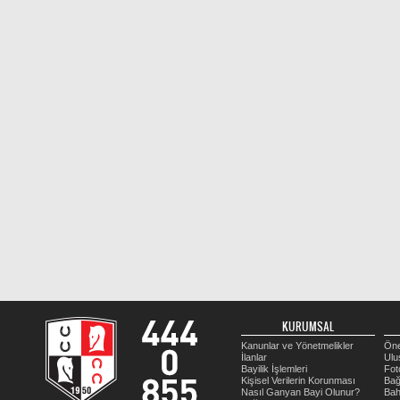
KURUMSAL
Kanunlar ve Yönetmelikler
Öne
İlanlar
Ulu
Bayilik İşlemleri
Fot
Kişisel Verilerin Korunması
Bağ
Nasıl Ganyan Bayi Olunur?
Bah