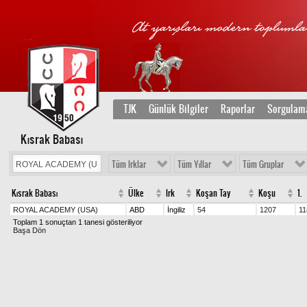
TJK
Günlük Bilgiler
Raporlar
Sorgulam
Kısrak Babası
Tüm Irklar
Tüm Yıllar
Tüm Gruplar
Kısrak Babası
Ülke
Irk
Koşan Tay
Koşu
1.
ROYAL ACADEMY (USA)
ABD
İngiliz
54
1207
11
Toplam 1 sonuçtan 1 tanesi gösteriliyor
Başa Dön