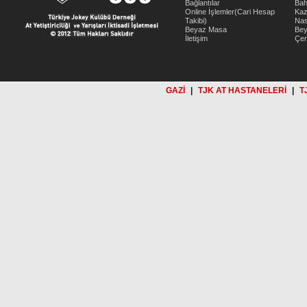
Bağlantılar
Bah
Online İşlemler(Cari Hesap
Kaz
Takibi)
Nas
Beyaz Masa
Be
İletişim
Çer
GAZİ
|
TJK AT HASTANELERİ
|
T