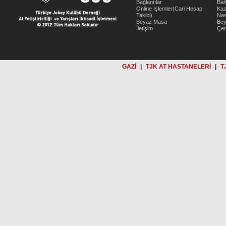
Bağlantılar
Bah
Online İşlemler(Cari Hesap
Kaz
Takibi)
Nas
Beyaz Masa
Be
İletişim
Çer
GAZİ
|
TJK AT HASTANELERİ
|
T