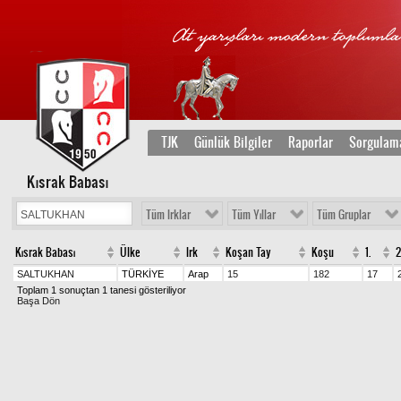
TJK
Günlük Bilgiler
Raporlar
Sorgulam
Kısrak Babası
Tüm Irklar
Tüm Yıllar
Tüm Gruplar
Kısrak Babası
Ülke
Irk
Koşan Tay
Koşu
1.
2
SALTUKHAN
TÜRKİYE
Arap
15
182
17
Toplam 1 sonuçtan 1 tanesi gösteriliyor
Başa Dön