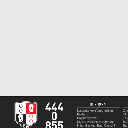
KURUMSAL
Kanunlar ve Yönetmelikler
Öne
İlanlar
Ulu
Bayilik İşlemleri
Fot
Kişisel Verilerin Korunması
Bağ
Nasıl Ganyan Bayi Olunur?
Bah