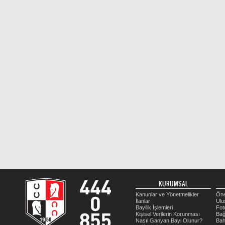
KURUMSAL
Kanunlar ve Yönetmelikler
Öne
İlanlar
Ulu
Bayilik İşlemleri
Fot
Kişisel Verilerin Korunması
Bağ
Nasıl Ganyan Bayi Olunur?
Bah