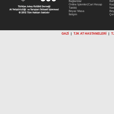
Bağlantılar
Bah
Online İşlemler(Cari Hesap
Kaz
Takibi)
Nas
Beyaz Masa
Be
İletişim
Çer
GAZİ
|
TJK AT HASTANELERİ
|
T