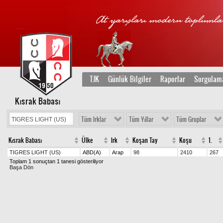
TJK
Günlük Bilgiler
Raporlar
Sorgulam
Kısrak Babası
Tüm Irklar
Tüm Yıllar
Tüm Gruplar
Kısrak Babası
Ülke
Irk
Koşan Tay
Koşu
1.
TIGRES LIGHT (US)
ABD(A)
Arap
98
2410
267
Toplam 1 sonuçtan 1 tanesi gösteriliyor
Başa Dön