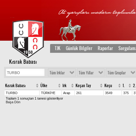
TJK
Günlük Bilgiler
Raporlar
Sorgulam
Kısrak Babası
Tüm Irklar
Tüm Yıllar
Tüm Gruplar
Kısrak Babası
Ülke
Irk
Koşan Tay
Koşu
1.
2.
TURBO
TÜRKİYE
Arap
261
3549
375
3
Toplam 1 sonuçtan 1 tanesi gösteriliyor
Başa Dön