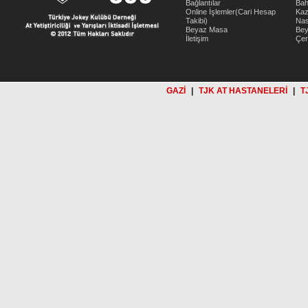
Bağlantılar
Bah
Online İşlemler(Cari Hesap
Kaz
Takibi)
Nas
Beyaz Masa
Be
İletişim
Çer
GAZİ
|
TJK AT HASTANELERİ
|
T