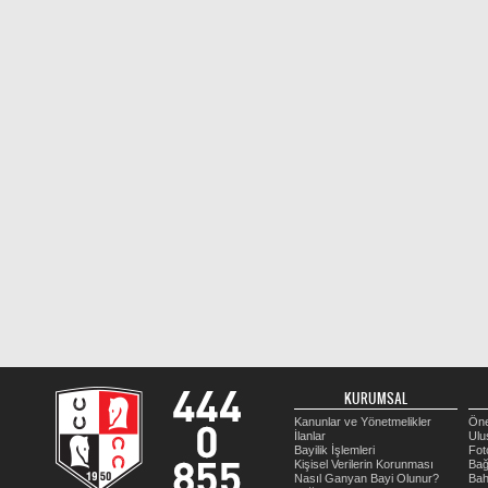
KURUMSAL
Kanunlar ve Yönetmelikler
Öne
İlanlar
Ulu
Bayilik İşlemleri
Fot
Kişisel Verilerin Korunması
Bağ
Nasıl Ganyan Bayi Olunur?
Bah