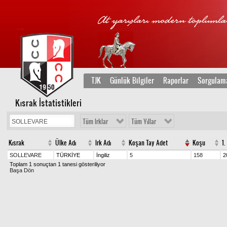
TJK
Günlük Bilgiler
Raporlar
Sorgulam
Kısrak İstatistikleri
Tüm Irklar
Tüm Yıllar
Kısrak
Ülke Adı
Irk Adı
Koşan Tay Adet
Koşu
1.
SOLLEVARE
TÜRKİYE
İngiliz
5
158
2
Toplam 1 sonuçtan 1 tanesi gösteriliyor
Başa Dön