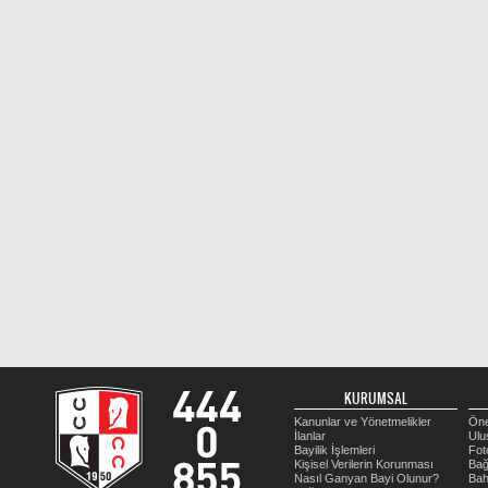
KURUMSAL
Kanunlar ve Yönetmelikler
Öne
İlanlar
Ulu
Bayilik İşlemleri
Fot
Kişisel Verilerin Korunması
Bağ
Nasıl Ganyan Bayi Olunur?
Bah