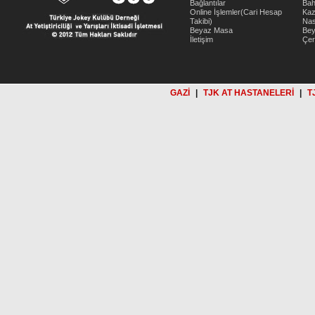
Bağlantılar
Bah
Online İşlemler(Cari Hesap
Kaz
Takibi)
Nas
Beyaz Masa
Be
İletişim
Çer
GAZİ
|
TJK AT HASTANELERİ
|
T