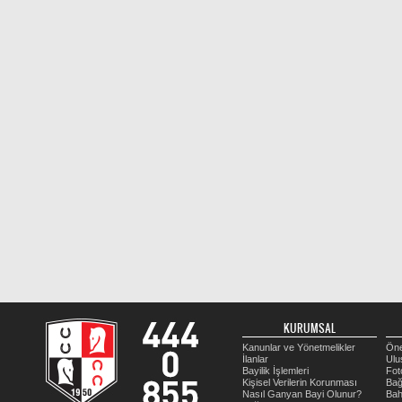
KURUMSAL
Kanunlar ve Yönetmelikler
Öne
İlanlar
Ulu
Bayilik İşlemleri
Fot
Kişisel Verilerin Korunması
Bağ
Nasıl Ganyan Bayi Olunur?
Bah