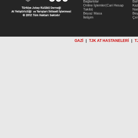
Bağlantılar
Bah
Online İşlemler(Cari Hesap
Kaz
Takibi)
Nas
Beyaz Masa
Be
İletişim
Çer
GAZİ
|
TJK AT HASTANELERİ
|
T