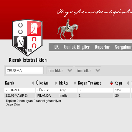
TJK
Günlük Bilgiler
Raporlar
Sorgulam
Kısrak İstatistikleri
Tüm Irklar
Tüm Yıllar
Kısrak
Ülke Adı
Irk Adı
Koşan Tay Adet
Koşu
ZEUGMA
TÜRKİYE
Arap
6
129
ZEUGMA (IRE)
İRLANDA
İngiliz
2
20
Toplam 2 sonuçtan 2 tanesi gösteriliyor
Başa Dön