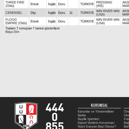
THREE FIRE
PRESSING
AKS
Erkek
İngiliz
Doru
TÜRKİYE
(Öldü)
(IRE)
MAR
WIN RIVER WIN
AKS
CERENSEL
Dişi
İngiliz
Doru
11
TÜRKİYE
(USA)
MAR
FLOOD
WIN RIVER WIN
AKS
Erkek
İngiliz
Doru
TÜRKİYE
EMPIRE (Öldü)
(USA)
MAR
Toplam 7 sonuçtan 7 tanesi gösteriliyor
Başa Dön
KURUMSAL
Kanunlar ve Yönetmelikler
Öne
İlanlar
Ulu
Bayilik İşlemleri
Fot
Kişisel Verilerin Korunması
Bağ
Nasıl Ganyan Bayi Olunur?
Bah