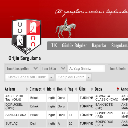
TJK
Günlük Bilgiler
Raporlar
Sorgulam
Orijin Sorgulama
Tüm Cinsiyetler
Tüm Irklar
Tüm Ülkeler
Kısrak Babası Adı Giriniz.
Sahip Adı Giriniz
At İsmi
Cinsiyet
Irk
Don
Yaş
Ülke
Baba
Anne
AKSEL 2010
ALWAYS A
AKS
Erkek
İngiliz
Doru
TÜRKİYE
Tayı (Öldü)
CLASSIC (CAN)
MAR
DORUKSEL
BANKNOTE
AKS
Erkek
İngiliz
Doru
TÜRKİYE
(Öldü)
(GB)
MAR
BOSPORUS
AKS
SANTA CLARA
Erkek
İngiliz
Doru
14
TÜRKİYE
(IRE)
MAR
BOSPORUS
AKS
SÜTLAÇ
Dişi
İngiliz
Al
10
TÜRKİYE
(IRE)
MAR