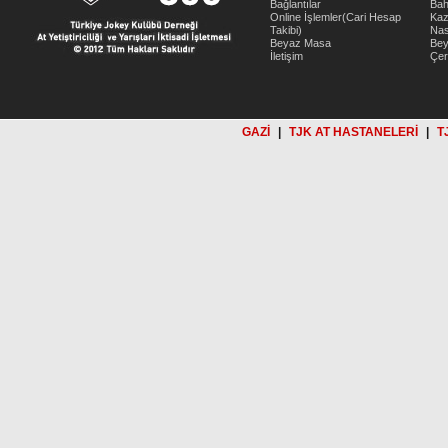
Bağlantılar
Bah
Online İşlemler(Cari Hesap
Kaz
Takibi)
Nas
Beyaz Masa
Be
İletişim
Çer
GAZİ
|
TJK AT HASTANELERİ
|
T