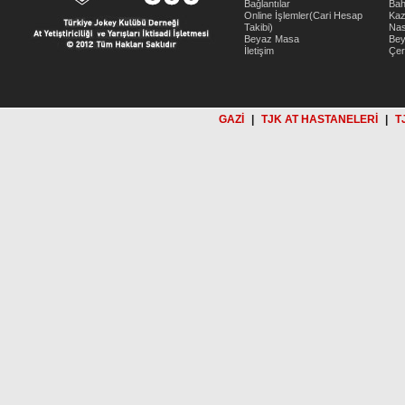
Bağlantılar
Bah
Online İşlemler(Cari Hesap
Kaz
Takibi)
Nas
Beyaz Masa
Be
İletişim
Çer
GAZİ
|
TJK AT HASTANELERİ
|
T