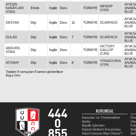
ATEŞİN
AYVA S
MENDIP
KANATLARI
Erkek
İngiliz
Doru
TÜRKİYE
ANABA
(USA)
(Öldü)
BLUE
AYVA S
DESTAN
Dişi
İngiliz
Doru
11
TÜRKİYE
SCARFACE
ANABA
BLUE
AYVA S
DULAD
Dişi
İngiliz
Doru
7
TÜRKİYE
SCARFACE
ANABA
BLUE
VICTORY
AYVA S
ANDURIL
Dişi
İngiliz
Doru
TÜRKİYE
GALLOP
ANABA
(Öldü)
(CAN)
BLUE
AYVA S
YONAGUSKA
ATOMAY
Dişi
İngiliz
Doru
8
TÜRKİYE
ANABA
(USA)
BLUE
Toplam 8 sonuçtan 8 tanesi gösteriliyor
Başa Dön
KURUMSAL
Kanunlar ve Yönetmelikler
Öne
İlanlar
Ulu
Bayilik İşlemleri
Fot
Kişisel Verilerin Korunması
Bağ
Nasıl Ganyan Bayi Olunur?
Bah