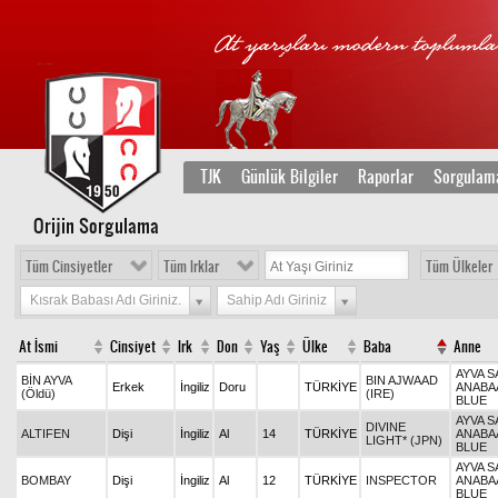
TJK
Günlük Bilgiler
Raporlar
Sorgulam
Orijin Sorgulama
Tüm Cinsiyetler
Tüm Irklar
Tüm Ülkeler
Kısrak Babası Adı Giriniz.
Sahip Adı Giriniz
At İsmi
Cinsiyet
Irk
Don
Yaş
Ülke
Baba
Anne
AYVA S
BİN AYVA
BIN AJWAAD
Erkek
İngiliz
Doru
TÜRKİYE
ANABA
(Öldü)
(IRE)
BLUE
AYVA S
DIVINE
ALTIFEN
Dişi
İngiliz
Al
14
TÜRKİYE
ANABA
LIGHT* (JPN)
BLUE
AYVA S
BOMBAY
Dişi
İngiliz
Al
12
TÜRKİYE
INSPECTOR
ANABA
BLUE