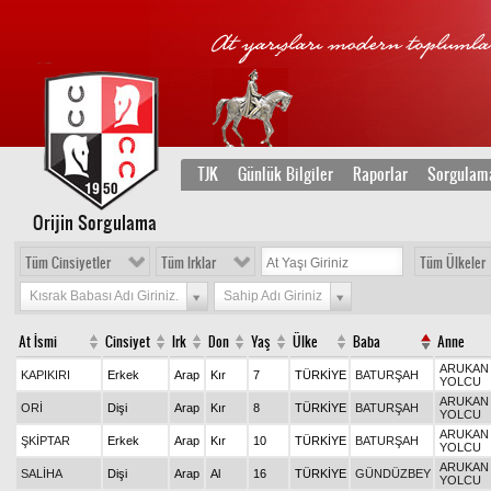
TJK
Günlük Bilgiler
Raporlar
Sorgulam
Orijin Sorgulama
Tüm Cinsiyetler
Tüm Irklar
Tüm Ülkeler
Kısrak Babası Adı Giriniz.
Sahip Adı Giriniz
At İsmi
Cinsiyet
Irk
Don
Yaş
Ülke
Baba
Anne
ARUKAN 
KAPIKIRI
Erkek
Arap
Kır
7
TÜRKİYE
BATURŞAH
YOLCU
ARUKAN 
ORİ
Dişi
Arap
Kır
8
TÜRKİYE
BATURŞAH
YOLCU
ARUKAN 
ŞKİPTAR
Erkek
Arap
Kır
10
TÜRKİYE
BATURŞAH
YOLCU
ARUKAN 
SALİHA
Dişi
Arap
Al
16
TÜRKİYE
GÜNDÜZBEY
YOLCU