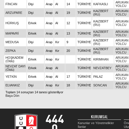
ARUKAN 
FİNCAN
Dişi
Arap
Al
14
TÜRKİYE
KAFKASLI
YOLCU
KAIZBERT
ARUKAN 
ARZUPARE
Dişi
Arap
Al
19
TÜRKİYE
(RU)
YOLCU
KAIZBERT
ARUKAN 
HÜRKUŞ
Erkek
Arap
Al
12
TÜRKİYE
(RU)
YOLCU
KAIZBERT
ARUKAN 
MAPAVRİ
Erkek
Arap
Al
13
TÜRKİYE
(RU)
YOLCU
KAIZBERT
ARUKAN 
MEDUSA
Dişi
Arap
Kır
9
TÜRKİYE
(RU)
YOLCU
KAIZBERT
ARUKAN 
ZEPKA
Dişi
Arap
Kır
20
TÜRKİYE
(RU)
YOLCU
HOŞKADEM
ARUKAN 
Erkek
Arap
Kır
TÜRKİYE
KIRIMHAN
(Öldü)
YOLCU
NEVZAT DAYI
ARUKAN 
Erkek
Arap
Al
TÜRKİYE
NEVZATBEY
(Öldü)
YOLCU
ARUKAN 
YETKİN
Erkek
Arap
Al
17
TÜRKİYE
PALAZ
YOLCU
ARUKAN 
ELVANKIZ
Dişi
Arap
Kır
18
TÜRKİYE
SONCAN
YOLCU
Toplam 14 sonuçtan 14 tanesi gösteriliyor
Başa Dön
KURUMSAL
Kanunlar ve Yönetmelikler
Öne
İlanlar
Ulu