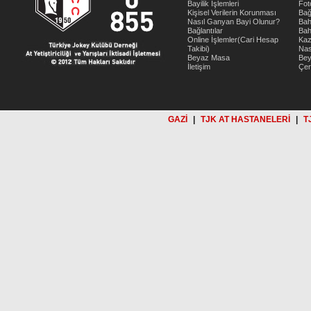
Bayilik İşlemleri
Fot
Kişisel Verilerin Korunması
Bağ
Nasıl Ganyan Bayi Olunur?
Bah
Bağlantılar
Bah
Online İşlemler(Cari Hesap
Kaz
Takibi)
Nas
Beyaz Masa
Be
İletişim
Çer
GAZİ
|
TJK AT HASTANELERİ
|
T