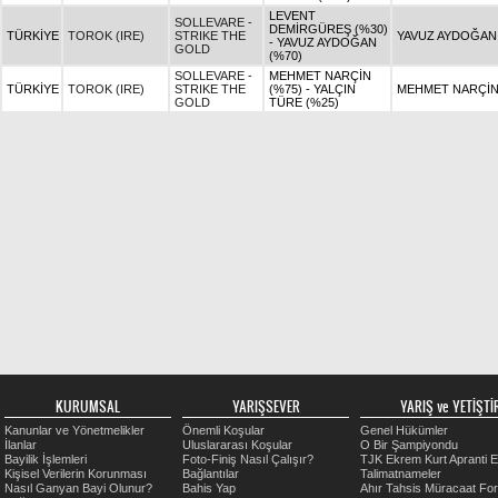
LEVENT
SOLLEVARE -
DEMİRGÜREŞ (%30)
TÜRKİYE
TOROK (IRE)
STRIKE THE
YAVUZ AYDOĞAN
- YAVUZ AYDOĞAN
GOLD
(%70)
SOLLEVARE -
MEHMET NARÇİN
TÜRKİYE
TOROK (IRE)
STRIKE THE
(%75) - YALÇIN
MEHMET NARÇİ
GOLD
TÜRE (%25)
KURUMSAL
YARIŞSEVER
YARIŞ ve YETİŞTİR
Kanunlar ve Yönetmelikler
Önemli Koşular
Genel Hükümler
İlanlar
Uluslararası Koşular
O Bir Şampiyondu
Bayilik İşlemleri
Foto-Finiş Nasıl Çalışır?
TJK Ekrem Kurt Apranti E
Kişisel Verilerin Korunması
Bağlantılar
Talimatnameler
Nasıl Ganyan Bayi Olunur?
Bahis Yap
Ahır Tahsis Müracaat Fo