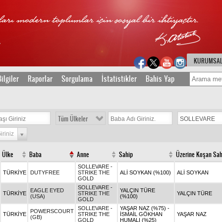
KURUMSA
ilgiler
Raporlar
Sorgulama
İstatistikler
Bahis Yap
Tüm Ülkeler
iriniz
Ülke
Baba
Anne
Sahip
Üzerine Koşan Sah
SOLLEVARE -
TÜRKİYE
DUTYFREE
STRIKE THE
ALİ SOYKAN (%100)
ALİ SOYKAN
GOLD
SOLLEVARE -
EAGLE EYED
YALÇIN TÜRE
TÜRKİYE
STRIKE THE
YALÇIN TÜRE
(USA)
(%100)
GOLD
SOLLEVARE -
YAŞAR NAZ (%75) -
POWERSCOURT
TÜRKİYE
STRIKE THE
İSMAİL GÖKHAN
YAŞAR NAZ
(GB)
GOLD
HUMALI (%25)