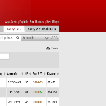
Ana Sayfa
English
Site Haritası
Bize Ulaşın
|
|
|
L
YARIŞSEVER
YARIŞ ve YETİŞTİRİCİLİK
At İsmi İle
Yazdır
ip
Antrenör
HP
Son 6 Y.
Kazanç
A.COŞKAN
30
3
3
2
4
-
3
3
87.450
7
1
8
6
6
5
H.E.UYSAL
81
264.100
7
3
1
8
9
0
MEH.KAYA
46
561.023