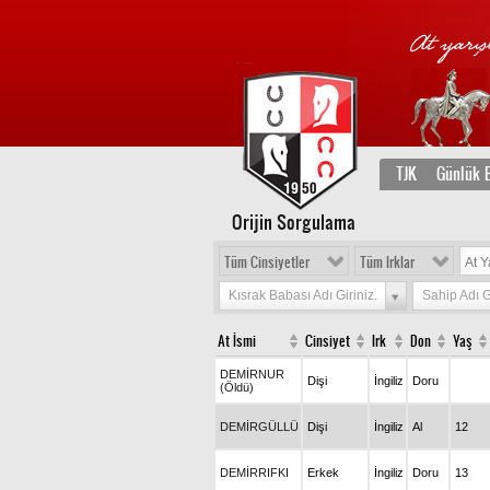
TJK
Günlük B
Orijin Sorgulama
Tüm Cinsiyetler
Tüm Irklar
Kısrak Babası Adı Giriniz.
Sahip Adı G
At İsmi
Cinsiyet
Irk
Don
Yaş
DEMİRNUR
Dişi
İngiliz
Doru
(Öldü)
DEMİRGÜLLÜ
Dişi
İngiliz
Al
12
DEMİRRIFKI
Erkek
İngiliz
Doru
13