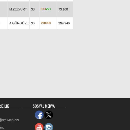
3
3
3
2
2
1
M.ZELYURT
38
73.100
7
9
0
0
9
0
N
A.GÜRGÖZE
36
299.940
İCİLİK
SOSYAL MEDYA
ğitim Merkezi
rmu