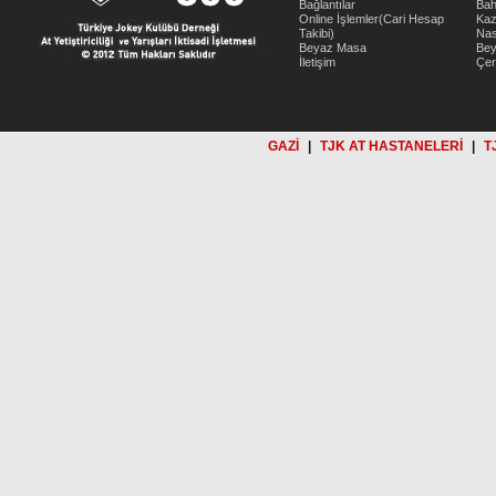
Bağlantılar
Bah
Online İşlemler(Cari Hesap
Kaz
Takibi)
Nas
Beyaz Masa
Be
İletişim
Çer
GAZİ
|
TJK AT HASTANELERİ
|
T