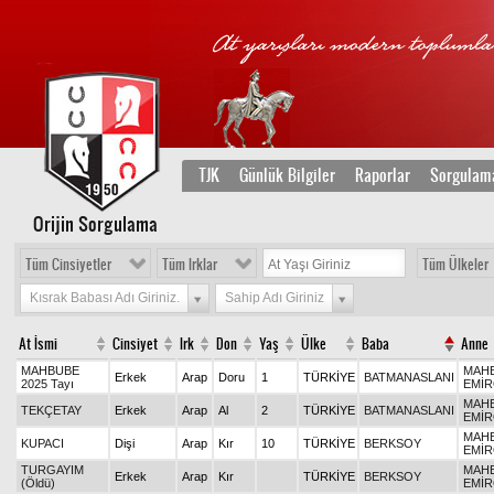
TJK
Günlük Bilgiler
Raporlar
Sorgulam
Orijin Sorgulama
Tüm Cinsiyetler
Tüm Irklar
Tüm Ülkeler
Kısrak Babası Adı Giriniz.
Sahip Adı Giriniz
At İsmi
Cinsiyet
Irk
Don
Yaş
Ülke
Baba
Anne
MAHBUBE
MAHB
Erkek
Arap
Doru
1
TÜRKİYE
BATMANASLANI
2025 Tayı
EMİ
MAHB
TEKÇETAY
Erkek
Arap
Al
2
TÜRKİYE
BATMANASLANI
EMİ
MAHB
KUPACI
Dişi
Arap
Kır
10
TÜRKİYE
BERKSOY
EMİ
TURGAYIM
MAHB
Erkek
Arap
Kır
TÜRKİYE
BERKSOY
(Öldü)
EMİ