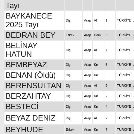
Tayı
BAYKANECE
Dişi
Arap
Al
1
TÜRKİYE
2025 Tayı
BEDRAN BEY
Erkek
Arap
Doru
3
TÜRKİYE
BELİNAY
Dişi
Arap
Al
7
TÜRKİYE
HATUN
BEMBEYAZ
Dişi
Arap
Kır
5
TÜRKİYE
BENAN (Öldü)
Dişi
Arap
Kır
TÜRKİYE
BERENSULTAN
Dişi
Arap
Al
9
TÜRKİYE
BERZAHTAY
Dişi
Arap
Kır
2
TÜRKİYE
BESTECİ
Dişi
Arap
Kır
4
TÜRKİYE
BEYAZ DENİZ
Dişi
Arap
Al
2
TÜRKİYE
BEYHUDE
Erkek
Arap
Kır
7
TÜRKİYE