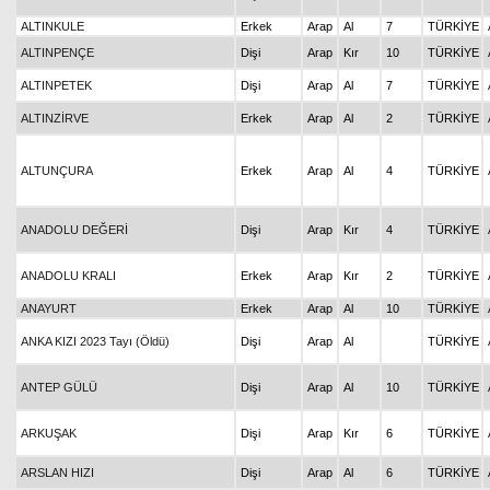
ALTINKULE
Erkek
Arap
Al
7
TÜRKİYE
ALTINPENÇE
Dişi
Arap
Kır
10
TÜRKİYE
ALTINPETEK
Dişi
Arap
Al
7
TÜRKİYE
ALTINZİRVE
Erkek
Arap
Al
2
TÜRKİYE
ALTUNÇURA
Erkek
Arap
Al
4
TÜRKİYE
ANADOLU DEĞERİ
Dişi
Arap
Kır
4
TÜRKİYE
ANADOLU KRALI
Erkek
Arap
Kır
2
TÜRKİYE
ANAYURT
Erkek
Arap
Al
10
TÜRKİYE
ANKA KIZI 2023 Tayı (Öldü)
Dişi
Arap
Al
TÜRKİYE
ANTEP GÜLÜ
Dişi
Arap
Al
10
TÜRKİYE
ARKUŞAK
Dişi
Arap
Kır
6
TÜRKİYE
ARSLAN HIZI
Dişi
Arap
Al
6
TÜRKİYE