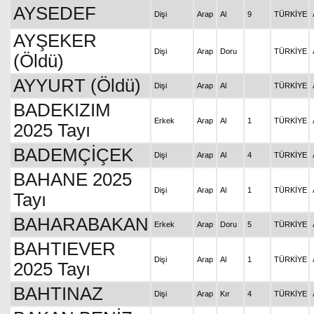
AYSEDEF
Dişi
Arap
Al
9
TÜRKİYE
AYŞEKER
Dişi
Arap
Doru
TÜRKİYE
(Öldü)
AYYURT (Öldü)
Dişi
Arap
Al
TÜRKİYE
BADEKIZIM
Erkek
Arap
Al
1
TÜRKİYE
2025 Tayı
BADEMÇİÇEK
Dişi
Arap
Al
4
TÜRKİYE
BAHANE 2025
Dişi
Arap
Al
1
TÜRKİYE
Tayı
BAHARABAKAN
Erkek
Arap
Doru
5
TÜRKİYE
BAHTIEVER
Dişi
Arap
Al
1
TÜRKİYE
2025 Tayı
BAHTINAZ
Dişi
Arap
Kır
4
TÜRKİYE