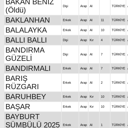
BAKAN BENİZ
Dişi
Arap
Al
TÜRKİYE
(Öldü)
BAKLANHAN
Erkek
Arap
Al
11
TÜRKİYE
BALALAYKA
Erkek
Arap
Al
10
TÜRKİYE
BALLI BALLI
Dişi
Arap
Kır
4
TÜRKİYE
BANDIRMA
Dişi
Arap
Al
7
TÜRKİYE
GÜZELİ
BANDIRMALI
Erkek
Arap
Al
7
TÜRKİYE
BARIŞ
Erkek
Arap
Al
2
TÜRKİYE
RÜZGARI
BARUHBEY
Erkek
Arap
Kır
10
TÜRKİYE
BAŞAR
Erkek
Arap
Kır
10
TÜRKİYE
BAYBURT
SÜMBÜLÜ 2025
Erkek
Arap
Al
1
TÜRKİYE