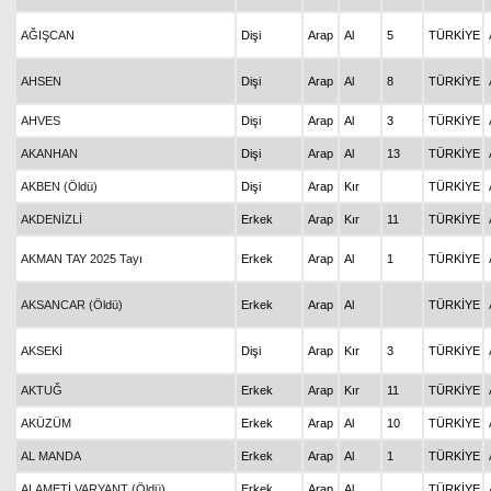
AĞIŞCAN
Dişi
Arap
Al
5
TÜRKİYE
AHSEN
Dişi
Arap
Al
8
TÜRKİYE
AHVES
Dişi
Arap
Al
3
TÜRKİYE
AKANHAN
Dişi
Arap
Al
13
TÜRKİYE
AKBEN (Öldü)
Dişi
Arap
Kır
TÜRKİYE
AKDENİZLİ
Erkek
Arap
Kır
11
TÜRKİYE
AKMAN TAY 2025 Tayı
Erkek
Arap
Al
1
TÜRKİYE
AKSANCAR (Öldü)
Erkek
Arap
Al
TÜRKİYE
AKSEKİ
Dişi
Arap
Kır
3
TÜRKİYE
AKTUĞ
Erkek
Arap
Kır
11
TÜRKİYE
AKÜZÜM
Erkek
Arap
Al
10
TÜRKİYE
AL MANDA
Erkek
Arap
Al
1
TÜRKİYE
ALAMETİ VARYANT (Öldü)
Erkek
Arap
Al
TÜRKİYE