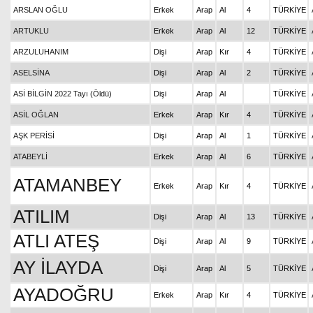
ARSLAN OĞLU
Erkek
Arap
Al
4
TÜRKİYE
ARTUKLU
Erkek
Arap
Al
12
TÜRKİYE
ARZULUHANIM
Dişi
Arap
Kır
4
TÜRKİYE
ASELSİNA
Dişi
Arap
Al
2
TÜRKİYE
ASİ BİLGİN 2022 Tayı (Öldü)
Dişi
Arap
Al
TÜRKİYE
ASİL OĞLAN
Erkek
Arap
Kır
4
TÜRKİYE
AŞK PERİSİ
Dişi
Arap
Al
1
TÜRKİYE
ATABEYLİ
Erkek
Arap
Al
6
TÜRKİYE
ATAMANBEY
Erkek
Arap
Kır
4
TÜRKİYE
ATILIM
Dişi
Arap
Al
13
TÜRKİYE
ATLI ATEŞ
Dişi
Arap
Al
9
TÜRKİYE
AY İLAYDA
Dişi
Arap
Al
5
TÜRKİYE
AYADOĞRU
Erkek
Arap
Kır
4
TÜRKİYE