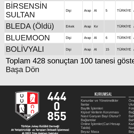
BİRSENSİN
Dişi
Arap
Al
5
TÜRKİYE
SULTAN
BLEDA (Öldü)
Erkek
Arap
Kır
TÜRKİYE
BLUEMOON
Dişi
Arap
Al
6
TÜRKİYE
BOLİVYALI
Dişi
Arap
Al
15
TÜRKİYE
Toplam 428 sonuçtan 100 tanesi göster
Başa Dön
KURUMSAL
Kanunlar ve Yönetmelikler
Öne
İlanlar
Ulu
Bayilik İşlemleri
Fot
Kişisel Verilerin Korunması
Bağ
Nasıl Ganyan Bayi Olunur?
Bah
Bağlantılar
Bah
Online İşlemler(Cari Hesap
Kaz
Takibi)
Nas
Beyaz Masa
Be