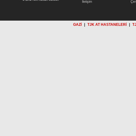
İletişim
Çer
GAZİ
|
TJK AT HASTANELERİ
|
T