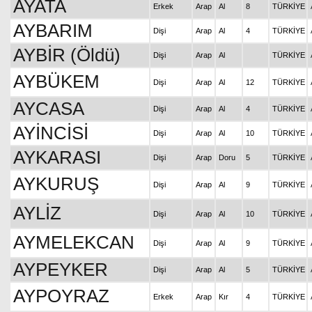
AYATA
Erkek
Arap
Al
8
TÜRKİYE
AYBARIM
Dişi
Arap
Al
4
TÜRKİYE
AYBİR (Öldü)
Dişi
Arap
Al
TÜRKİYE
AYBÜKEM
Dişi
Arap
Al
12
TÜRKİYE
AYCASA
Dişi
Arap
Al
4
TÜRKİYE
AYİNCİSİ
Dişi
Arap
Al
10
TÜRKİYE
AYKARASI
Dişi
Arap
Doru
5
TÜRKİYE
AYKURUŞ
Dişi
Arap
Al
9
TÜRKİYE
AYLİZ
Dişi
Arap
Al
10
TÜRKİYE
AYMELEKCAN
Dişi
Arap
Al
9
TÜRKİYE
AYPEYKER
Dişi
Arap
Al
5
TÜRKİYE
AYPOYRAZ
Erkek
Arap
Kır
4
TÜRKİYE