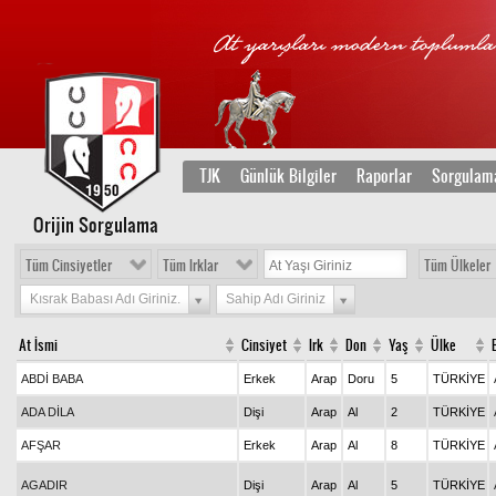
TJK
Günlük Bilgiler
Raporlar
Sorgulam
Orijin Sorgulama
Tüm Cinsiyetler
Tüm Irklar
Tüm Ülkeler
Kısrak Babası Adı Giriniz.
Sahip Adı Giriniz
At İsmi
Cinsiyet
Irk
Don
Yaş
Ülke
ABDİ BABA
Erkek
Arap
Doru
5
TÜRKİYE
ADA DİLA
Dişi
Arap
Al
2
TÜRKİYE
AFŞAR
Erkek
Arap
Al
8
TÜRKİYE
AGADIR
Dişi
Arap
Al
5
TÜRKİYE