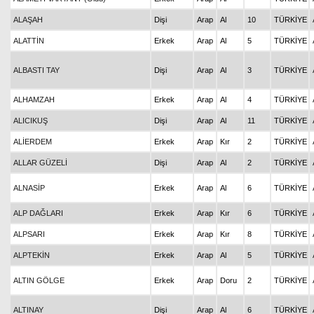
ALAŞAH
Dişi
Arap
Al
10
TÜRKİYE
ALATTİN
Erkek
Arap
Al
5
TÜRKİYE
ALBASTI TAY
Dişi
Arap
Al
3
TÜRKİYE
ALHAMZAH
Erkek
Arap
Al
4
TÜRKİYE
ALICIKUŞ
Dişi
Arap
Al
11
TÜRKİYE
ALİERDEM
Erkek
Arap
Kır
2
TÜRKİYE
ALLAR GÜZELİ
Dişi
Arap
Al
2
TÜRKİYE
ALNASİP
Erkek
Arap
Al
6
TÜRKİYE
ALP DAĞLARI
Erkek
Arap
Kır
6
TÜRKİYE
ALPSARI
Erkek
Arap
Kır
8
TÜRKİYE
ALPTEKİN
Erkek
Arap
Al
5
TÜRKİYE
ALTIN GÖLGE
Erkek
Arap
Doru
2
TÜRKİYE
ALTINAY
Dişi
Arap
Al
6
TÜRKİYE