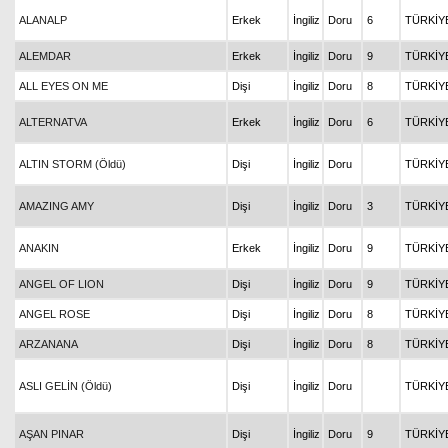
ALANALP
Erkek
İngiliz
Doru
6
TÜRKİY
ALEMDAR
Erkek
İngiliz
Doru
9
TÜRKİY
ALL EYES ON ME
Dişi
İngiliz
Doru
8
TÜRKİY
ALTERNATVA
Erkek
İngiliz
Doru
6
TÜRKİY
ALTIN STORM (Öldü)
Dişi
İngiliz
Doru
TÜRKİY
AMAZING AMY
Dişi
İngiliz
Doru
3
TÜRKİY
ANAKIN
Erkek
İngiliz
Doru
9
TÜRKİY
ANGEL OF LION
Dişi
İngiliz
Doru
9
TÜRKİY
ANGEL ROSE
Dişi
İngiliz
Doru
8
TÜRKİY
ARZANANA
Dişi
İngiliz
Doru
8
TÜRKİY
ASLI GELİN (Öldü)
Dişi
İngiliz
Doru
TÜRKİY
AŞAN PINAR
Dişi
İngiliz
Doru
9
TÜRKİY