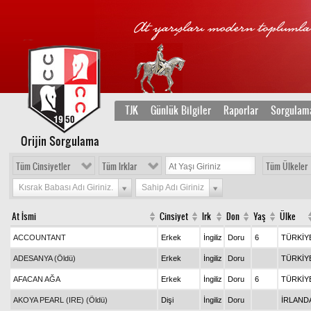
TJK
Günlük Bilgiler
Raporlar
Sorgulam
Orijin Sorgulama
Tüm Cinsiyetler
Tüm Irklar
Tüm Ülkeler
Kısrak Babası Adı Giriniz.
Sahip Adı Giriniz
At İsmi
Cinsiyet
Irk
Don
Yaş
Ülke
ACCOUNTANT
Erkek
İngiliz
Doru
6
TÜRKİY
ADESANYA (Öldü)
Erkek
İngiliz
Doru
TÜRKİY
AFACAN AĞA
Erkek
İngiliz
Doru
6
TÜRKİY
AKOYA PEARL (IRE) (Öldü)
Dişi
İngiliz
Doru
İRLAND