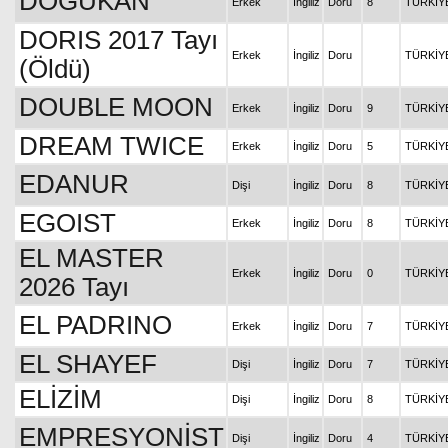
DOĞUKAN
Erkek
İngiliz
Doru
8
TÜRKİY
DORIS 2017 Tayı
Erkek
İngiliz
Doru
TÜRKİY
(Öldü)
DOUBLE MOON
Erkek
İngiliz
Doru
9
TÜRKİY
DREAM TWICE
Erkek
İngiliz
Doru
5
TÜRKİY
EDANUR
Dişi
İngiliz
Doru
8
TÜRKİY
EGOIST
Erkek
İngiliz
Doru
8
TÜRKİY
EL MASTER
Erkek
İngiliz
Doru
0
TÜRKİY
2026 Tayı
EL PADRINO
Erkek
İngiliz
Doru
7
TÜRKİY
EL SHAYEF
Dişi
İngiliz
Doru
7
TÜRKİY
ELİZİM
Dişi
İngiliz
Doru
8
TÜRKİY
EMPRESYONİST
Dişi
İngiliz
Doru
4
TÜRKİY