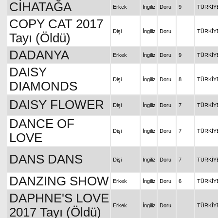
CİHATAĞA
Erkek
İngiliz
Doru
9
TÜRKİY
COPY CAT 2017
Dişi
İngiliz
Doru
TÜRKİY
Tayı (Öldü)
DADANYA
Erkek
İngiliz
Doru
9
TÜRKİY
DAISY
Dişi
İngiliz
Doru
8
TÜRKİY
DIAMONDS
DAISY FLOWER
Dişi
İngiliz
Doru
7
TÜRKİY
DANCE OF
Dişi
İngiliz
Doru
7
TÜRKİY
LOVE
DANS DANS
Dişi
İngiliz
Doru
7
TÜRKİY
DANZING SHOW
Erkek
İngiliz
Doru
6
TÜRKİY
DAPHNE'S LOVE
Erkek
İngiliz
Doru
TÜRKİY
2017 Tayı (Öldü)