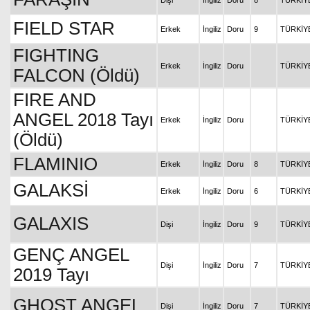
Dişi
İngiliz
Doru
8
TÜRKİY
FIELD STAR
Erkek
İngiliz
Doru
9
TÜRKİY
FIGHTING
Erkek
İngiliz
Doru
TÜRKİY
FALCON (Öldü)
FIRE AND
ANGEL 2018 Tayı
Erkek
İngiliz
Doru
TÜRKİY
(Öldü)
FLAMINIO
Erkek
İngiliz
Doru
8
TÜRKİY
GALAKSİ
Erkek
İngiliz
Doru
6
TÜRKİY
GALAXIS
Dişi
İngiliz
Doru
9
TÜRKİY
GENÇ ANGEL
Dişi
İngiliz
Doru
7
TÜRKİY
2019 Tayı
GHOST ANGEL
Dişi
İngiliz
Doru
7
TÜRKİY