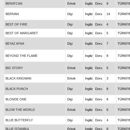
BERATCAN
Erkek
İngiliz
Doru
9
TÜRKİY
BERİVAN
Dişi
İngiliz
Doru
14
TÜRKİY
BEST OF FIRE
Dişi
İngiliz
Doru
4
TÜRKİY
BEST OF MARGARET
Dişi
İngiliz
Doru
5
TÜRKİY
BEYAZ AYNA
Dişi
İngiliz
Doru
7
TÜRKİY
BEYOND THE FLAME
Dişi
İngiliz
Doru
8
TÜRKİY
BIG STORY
Erkek
İngiliz
Doru
5
TÜRKİY
BLACK KINGMAN
Erkek
İngiliz
Doru
3
TÜRKİY
BLACK PUNCH
Dişi
İngiliz
Doru
8
TÜRKİY
BLONDE ONE
Dişi
İngiliz
Doru
8
TÜRKİY
BLOW THE WORLD
Erkek
İngiliz
Doru
6
TÜRKİY
BLUE BUTTERFLY
Dişi
İngiliz
Doru
4
TÜRKİY
BLUE İSTANBUL
Erkek
İngiliz
Doru
8
TÜRKİY