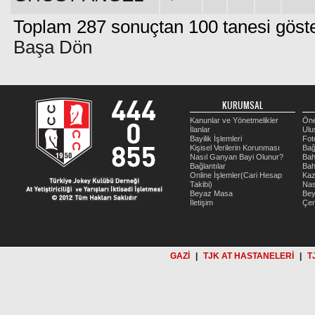
Toplam 287 sonuçtan 100 tanesi göster
Başa Dön
KURUMSAL
Kanunlar ve Yönetmelikler
Öne
İlanlar
Ulu
Bayilik İşlemleri
Fot
Kişisel Verilerin Korunması
Bağ
Nasıl Ganyan Bayi Olunur?
Bah
Bağlantılar
Bah
Online İşlemler(Cari Hesap
Kaz
Takibi)
Nas
Beyaz Masa
Be
İletişim
Çer
GAZİ
|
TJK AT HASTANELERİ
|
T