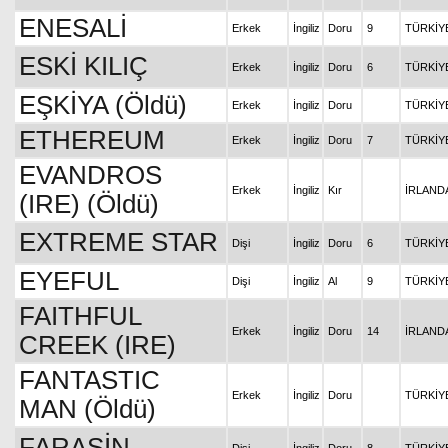
ENESALİ
Erkek
İngiliz
Doru
9
TÜRKİY
ESKİ KILIÇ
Erkek
İngiliz
Doru
6
TÜRKİY
EŞKİYA (Öldü)
Erkek
İngiliz
Doru
TÜRKİY
ETHEREUM
Erkek
İngiliz
Doru
7
TÜRKİY
EVANDROS
Erkek
İngiliz
Kır
İRLAND
(IRE) (Öldü)
EXTREME STAR
Dişi
İngiliz
Doru
6
TÜRKİY
EYEFUL
Dişi
İngiliz
Al
9
TÜRKİY
FAITHFUL
Erkek
İngiliz
Doru
14
İRLAND
CREEK (IRE)
FANTASTIC
Erkek
İngiliz
Doru
TÜRKİY
MAN (Öldü)
FARAŞİN