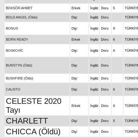
BOKSÖR AHMET
Erkek
İngiliz
Doru
5
TÜRKİY
BOLD ANGEL (Öldü)
Dişi
İngiliz
Doru
TÜRKİY
BONUS
Dişi
İngiliz
Doru
9
TÜRKİY
BORN READY
Erkek
İngiliz
Doru
6
TÜRKİY
BOSKOVİC
Dişi
İngiliz
Doru
6
TÜRKİY
BURSTYN (Öldü)
Dişi
İngiliz
Doru
TÜRKİY
BUSHFIRE (Öldü)
Dişi
İngiliz
Doru
TÜRKİY
CALISTO
Dişi
İngiliz
Doru
6
TÜRKİY
CELESTE 2020
Erkek
İngiliz
Doru
6
TÜRKİY
Tayı
CHARLETT
Dişi
İngiliz
Doru
5
TÜRKİY
CHICCA (Öldü)
Dişi
İngiliz
Doru
TÜRKİY