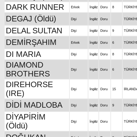
DARK RUNNER
Erkek
İngiliz
Doru
8
TÜRKİY
DEGAJ (Öldü)
Dişi
İngiliz
Doru
TÜRKİY
DELAL SULTAN
Dişi
İngiliz
Doru
9
TÜRKİY
DEMİRŞAHIM
Erkek
İngiliz
Doru
6
TÜRKİY
DI MARIA
Dişi
İngiliz
Doru
8
TÜRKİY
DIAMOND
Dişi
İngiliz
Doru
6
TÜRKİY
BROTHERS
DIREHORSE
Dişi
İngiliz
Doru
15
İRLAND
(IRE)
DİDİ MADLOBA
Dişi
İngiliz
Doru
9
TÜRKİY
DİYAPİRİM
Dişi
İngiliz
Doru
TÜRKİY
(Öldü)