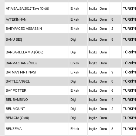
ATIA BALBA 2017 Tayı (Öldü)
Erkek
İngiliz
Doru
TÜRKİY
AYTEKİNHAN
Erkek
İngiliz
Doru
8
TÜRKİY
BABYFACED ASSASSIN
Erkek
İngiliz
Doru
2
TÜRKİY
BANU BEŞ
Dişi
İngiliz
Doru
8
TÜRKİY
BARBARELLA MIA (Öldü)
Dişi
İngiliz
Doru
TÜRKİY
BARMAZHAN (Öldü)
Erkek
İngiliz
Doru
TÜRKİY
BATMAN FIRTINASI
Erkek
İngiliz
Doru
9
TÜRKİY
BATTLE ANGEL
Dişi
İngiliz
Doru
8
TÜRKİY
BAY POTTER
Erkek
İngiliz
Doru
6
TÜRKİY
BEL BAMBINO
Dişi
İngiliz
Doru
4
TÜRKİY
BEL MOUNT
Dişi
İngiliz
Doru
2
TÜRKİY
BEMICIA (Öldü)
Dişi
İngiliz
Doru
TÜRKİY
BENZEMA
Erkek
İngiliz
Doru
8
TÜRKİY