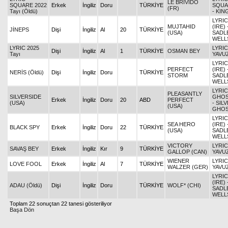
LE BRIVIDO
SQUARE 2022
Erkek
İngiliz
Doru
TÜRKİYE
SQUA
(FR)
Tayı (Öldü)
- KI
LYRI
MUJTAHID
(IRE) 
JİNEPS
Dişi
İngiliz
Al
20
TÜRKİYE
(USA)
SADL
WELL
LYRIC 2025
LYRIC
Dişi
İngiliz
Al
1
TÜRKİYE
OSMAN BEY
Tayı
YAVU
LYRI
PERFECT
(IRE) 
NERİS (Öldü)
Dişi
İngiliz
Doru
TÜRKİYE
STORM
SADL
WELL
LYRI
PLEASANTLY
SILVERSIDE
GHOS
Erkek
İngiliz
Doru
20
ABD
PERFECT
(USA)
- SIL
(USA)
GHOS
LYRI
SEA HERO
(IRE) 
BLACK SPY
Erkek
İngiliz
Doru
22
TÜRKİYE
(USA)
SADL
WELL
VICTORY
LYRIC
SAVAŞ BEY
Erkek
İngiliz
Kır
9
TÜRKİYE
GALLOP (CAN)
YAVU
WIENER
LYRIC
LOVE FOOL
Erkek
İngiliz
Al
7
TÜRKİYE
WALZER (GER)
YAVU
LYRI
(IRE) 
ADAU (Öldü)
Dişi
İngiliz
Doru
TÜRKİYE
WOLF* (CHI)
SADL
WELL
Toplam 22 sonuçtan 22 tanesi gösteriliyor
Başa Dön