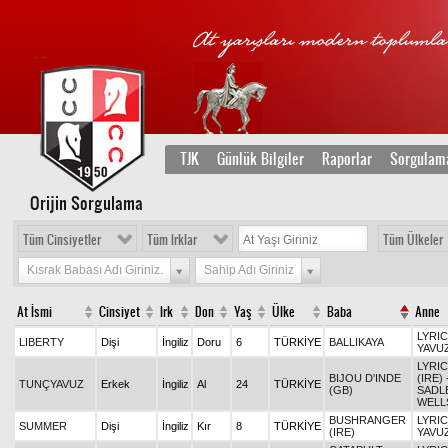
TJK
Günlük Bilgiler
Raporlar
Sorgulam
Orijin Sorgulama
Tüm Cinsiyetler
Tüm Irklar
Tüm Ülkeler
Kısrak Babası Adı Giriniz.
Sahip Adı Giriniz
At İsmi
Cinsiyet
Irk
Don
Yaş
Ülke
Baba
Anne
LYRIC
LIBERTY
Dişi
İngiliz
Doru
6
TÜRKİYE
BALLIKAYA
YAVU
LYRI
BIJOU D'INDE
(IRE) 
TUNÇYAVUZ
Erkek
İngiliz
Al
24
TÜRKİYE
(GB)
SADL
WELL
BUSHRANGER
LYRIC
SUMMER
Dişi
İngiliz
Kır
8
TÜRKİYE
(IRE)
YAVU