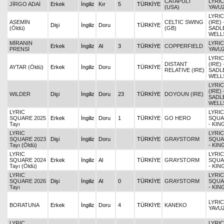
CATAPULT
LYRIC
JİRGO ADAİ
Erkek
İngiliz
Kır
5
TÜRKİYE
(USA)
YAVU
LYRI
ASEMİN
CELTIC SWING
(IRE) 
Dişi
İngiliz
Doru
TÜRKİYE
(Öldü)
(GB)
SADL
WELL
MİRANIN
LYRIC
Erkek
İngiliz
Al
3
TÜRKİYE
COPPERFIELD
PRENSİ
YAVU
LYRI
DISTANT
(IRE) 
AYTAR (Öldü)
Erkek
İngiliz
Doru
TÜRKİYE
RELATIVE (IRE)
SADL
WELL
LYRI
(IRE) 
WILDER
Dişi
İngiliz
Doru
23
TÜRKİYE
DOYOUN (IRE)
SADL
WELL
LYRIC
LYRIC
SQUARE 2025
Erkek
İngiliz
Doru
1
TÜRKİYE
GO HERO
SQUA
Tayı
- KI
LYRIC
LYRIC
SQUARE 2023
Dişi
İngiliz
Doru
TÜRKİYE
GRAYSTORM
SQUA
Tayı (Öldü)
- KI
LYRIC
LYRIC
SQUARE 2024
Erkek
İngiliz
Al
TÜRKİYE
GRAYSTORM
SQUA
Tayı (Öldü)
- KI
LYRIC
LYRIC
SQUARE 2026
Dişi
İngiliz
Al
0
TÜRKİYE
GRAYSTORM
SQUA
Tayı
- KI
LYRIC
BORATUNA
Erkek
İngiliz
Doru
4
TÜRKİYE
KANEKO
YAVU
LYRIC
LYRIC