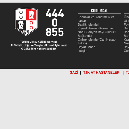
KURUMSAL
Kanunlar ve Yönetmelikler
Öne
İlanlar
Ulu
Bayilik İşlemleri
Fot
Kişisel Verilerin Korunması
Bağ
Nasıl Ganyan Bayi Olunur?
Bah
Bağlantılar
Bah
Online İşlemler(Cari Hesap
Kaz
Takibi)
Nas
Beyaz Masa
Be
İletişim
Çer
GAZİ
|
TJK AT HASTANELERİ
|
T