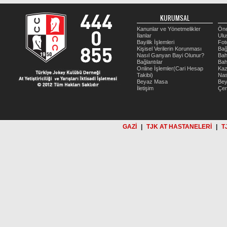
KURUMSAL
Kanunlar ve Yönetmelikler
Öne
İlanlar
Ulu
Bayilik İşlemleri
Fot
Kişisel Verilerin Korunması
Bağ
Nasıl Ganyan Bayi Olunur?
Bah
Bağlantılar
Bah
Online İşlemler(Cari Hesap
Kaz
Takibi)
Nas
Beyaz Masa
Be
İletişim
Çer
GAZİ
|
TJK AT HASTANELERİ
|
T