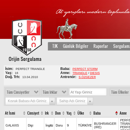
TJK
Günlük Bilgiler
Raporlar
Sorgulam
Orijin Sorgulama
İsim:
Baba:
PERFECT TRIANGLE
PERFECT STORM
Yaş:
Anne:
16
TRIANGLE
/
DIESIS
Doğ. Trh:
Antrenör:
13.04.2010
S.ÖZGEZER
Tüm Cinsiyetler
Tüm Irklar
Tüm Ülkeler
Kısrak Babası Adı Giriniz.
Sahip Adı Giriniz
At İsmi
Cinsiyet
Irk
Don
Yaş
Ülke
Baba
Anne
PERF
BUSHRANGER
TRIAN
GALAXIS
Dişi
İngiliz
Doru
9
TÜRKİYE
(IRE)
PERF