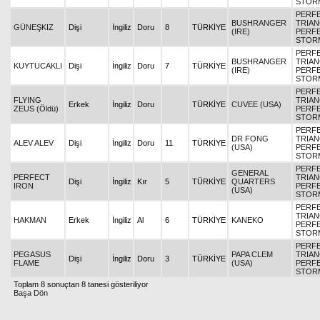
STOR
PERF
BUSHRANGER
TRIAN
GÜNEŞKIZ
Dişi
İngiliz
Doru
8
TÜRKİYE
(IRE)
PERF
STOR
PERF
BUSHRANGER
TRIAN
KUYTUCAKLI
Dişi
İngiliz
Doru
7
TÜRKİYE
(IRE)
PERF
STOR
PERF
FLYING
TRIAN
Erkek
İngiliz
Doru
TÜRKİYE
CUVEE (USA)
ZEUS (Öldü)
PERF
STOR
PERF
DR FONG
TRIAN
ALEV ALEV
Dişi
İngiliz
Doru
11
TÜRKİYE
(USA)
PERF
STOR
PERF
GENERAL
PERFECT
TRIAN
Dişi
İngiliz
Kır
5
TÜRKİYE
QUARTERS
IRON
PERF
(USA)
STOR
PERF
TRIAN
HAKMAN
Erkek
İngiliz
Al
6
TÜRKİYE
KANEKO
PERF
STOR
PERF
PEGASUS
PAPA CLEM
TRIAN
Dişi
İngiliz
Doru
3
TÜRKİYE
FLAME
(USA)
PERF
STOR
Toplam 8 sonuçtan 8 tanesi gösteriliyor
Başa Dön