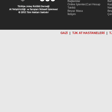
Bağlantılar
Bah
Online İşlemler(Cari Hesap
Kaz
Takibi)
Nas
Beyaz Masa
Be
İletişim
Çer
GAZİ
|
TJK AT HASTANELERİ
|
T