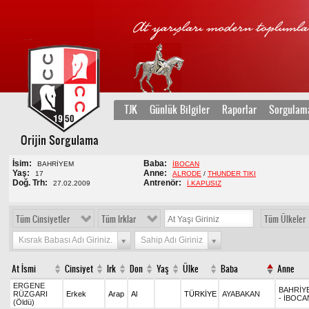
TJK
Günlük Bilgiler
Raporlar
Sorgulam
Orijin Sorgulama
İsim:
Baba:
BAHRİYEM
İBOCAN
Yaş:
Anne:
17
ALRODE
/
THUNDER TIKI
Doğ. Trh:
Antrenör:
27.02.2009
İ.KAPUSIZ
Tüm Cinsiyetler
Tüm Irklar
Tüm Ülkeler
Kısrak Babası Adı Giriniz.
Sahip Adı Giriniz
At İsmi
Cinsiyet
Irk
Don
Yaş
Ülke
Baba
Anne
ERGENE
BAHRİY
RÜZGARI
Erkek
Arap
Al
TÜRKİYE
AYABAKAN
- İBOCA
(Öldü)