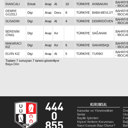
BAHRİY
İNANCALI
Erkek
Arap
Al
10
TÜRKİYE
AYABAKAN
- İBOCA
DEMRE
BAHRİY
Dişi
Arap
Doru
8
TÜRKİYE
BABA MEVLÜT
GÜZELİ
- İBOCA
BAHRİY
SUSADIM
Dişi
Arap
Al
4
TÜRKİYE
DEMİRDÖVEN
- İBOCA
BERENİM
BAHRİY
Dişi
Arap
Kır
TÜRKİYE
SAĞANAK
(Öldü)
- İBOCA
MAKARACI
BAHRİY
Dişi
Arap
Kır
6
TÜRKİYE
SAKARBAŞI
KIZ
- İBOCA
BAHRİY
ELVİN KIZ
Dişi
Arap
Al
5
TÜRKİYE
TURBO
- İBOCA
Toplam 7 sonuçtan 7 tanesi gösteriliyor
Başa Dön
KURUMSAL
Kanunlar ve Yönetmelikler
Öne
İlanlar
Ulu
Bayilik İşlemleri
Fot
Kişisel Verilerin Korunması
Bağ
Nasıl Ganyan Bayi Olunur?
Bah