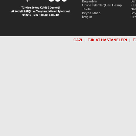
Bağlantılar
Bah
Online İşlemler(Cari Hesap
Kaz
Takibi)
Nas
Beyaz Masa
Be
İletişim
Çer
GAZİ
|
TJK AT HASTANELERİ
|
T