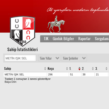
TJK
Günlük Bilgiler
Raporlar
Sorgulam
Sahip İstatistikleri
Tüm Yıllar
Tüm Şehirler
Sahip
Koşu
1.
2.
3.
METİN IŞIK SEL
296
51
38
21
Toplam 1 sonuçtan 1 tanesi gösteriliyor
Başa Dön