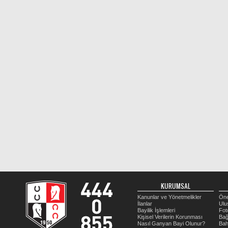
KURUMSAL
Kanunlar ve Yönetmelikler
Öne
İlanlar
Ulu
Bayilik İşlemleri
Fot
Kişisel Verilerin Korunması
Bağ
Nasıl Ganyan Bayi Olunur?
Bah