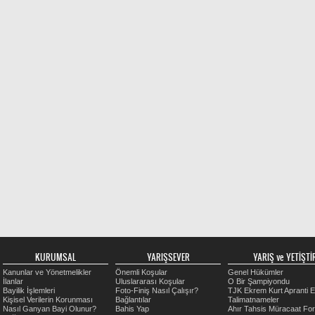
KURUMSAL
YARIŞSEVER
YARIŞ ve YETİŞTİR
Kanunlar ve Yönetmelikler
Önemli Koşular
Genel Hükümler
İlanlar
Uluslararası Koşular
O Bir Şampiyondu
Bayilik İşlemleri
Foto-Finiş Nasıl Çalışır?
TJK Ekrem Kurt Apranti E
Kişisel Verilerin Korunması
Bağlantılar
Talimatnameler
Nasıl Ganyan Bayi Olunur?
Bahis Yap
Ahır Tahsis Müracaat Fo