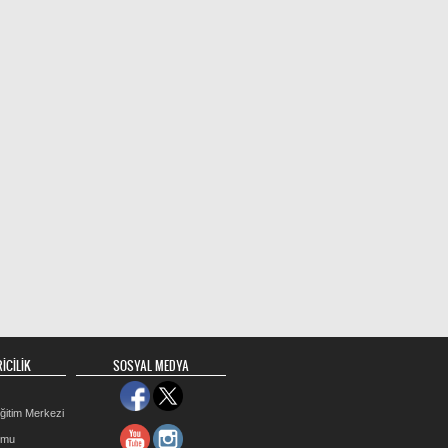
İCİLİK
SOSYAL MEDYA
ğitim Merkezi
rmu