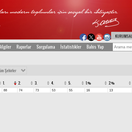
KURUMSA
ilgiler
Raporlar
Sorgulama
İstatistikler
Bahis Yap
üm Şehirler
1.
2.
3.
4.
5.
1.%
2.%
88
74
73
53
55
16
13