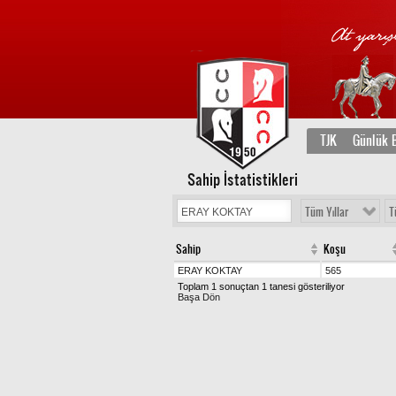
TJK
Günlük B
Sahip İstatistikleri
Tüm Yıllar
T
Sahip
Koşu
ERAY KOKTAY
565
Toplam 1 sonuçtan 1 tanesi gösteriliyor
Başa Dön