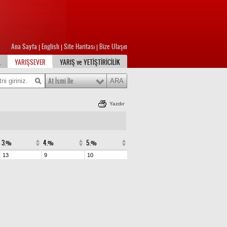
Ana Sayfa
English
Site Haritası
Bize Ulaşın
|
|
|
L
YARIŞSEVER
YARIŞ ve YETİŞTİRİCİLİK
At İsmi İle
Yazdır
3.%
4.%
5.%
13
9
10