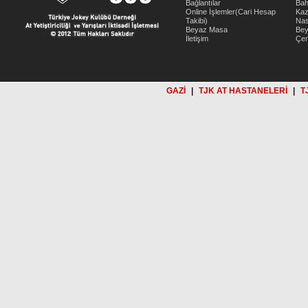
Bağlantılar
Bah
Online İşlemler(Cari Hesap
Kaz
Takibi)
Nas
Beyaz Masa
Be
İletişim
Çer
GAZİ
|
TJK AT HASTANELERİ
|
T