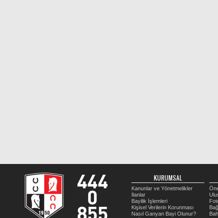
KURUMSAL
Kanunlar ve Yönetmelikler
Öne
İlanlar
Ulu
Bayilik İşlemleri
Fot
Kişisel Verilerin Korunması
Bağ
Nasıl Ganyan Bayi Olunur?
Bah