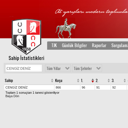
TJK
Günlük Bilgiler
Raporlar
Sorgulam
Sahip İstatistikleri
Tüm Yıllar
Tüm Şehirler
Sahip
Koşu
1.
2.
3.
CENGİZ DENİZ
866
96
91
92
Toplam 1 sonuçtan 1 tanesi gösteriliyor
Başa Dön