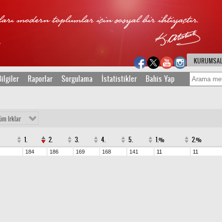
KURUMSA
ilgiler
Raporlar
Sorgulama
İstatistikler
Bahis Yap
üm Irklar
1.
2.
3.
4.
5.
1.%
2.%
184
186
169
168
141
11
11