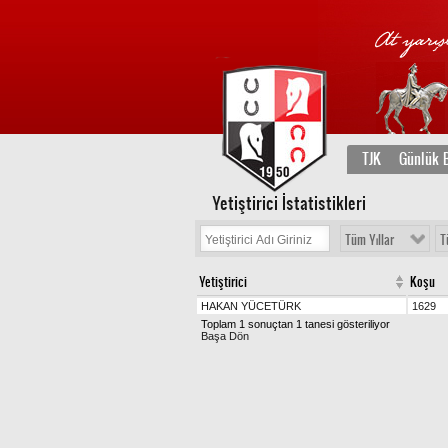
TJK
Günlük B
Yetiştirici İstatistikleri
Tüm Yıllar
T
Yetiştirici
Koşu
HAKAN YÜCETÜRK
1629
Toplam 1 sonuçtan 1 tanesi gösteriliyor
Başa Dön