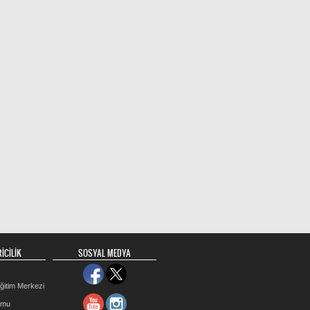
İCİLİK
SOSYAL MEDYA
ğitim Merkezi
rmu