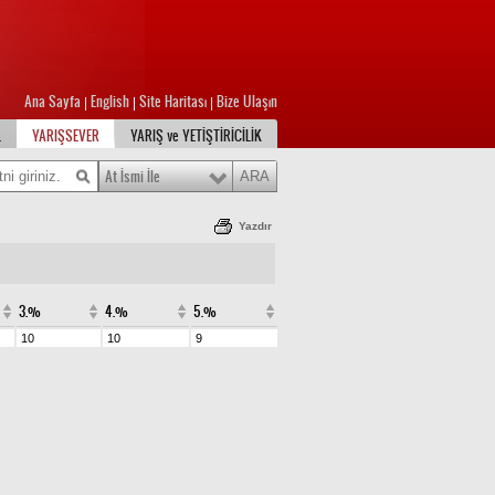
Ana Sayfa
English
Site Haritası
Bize Ulaşın
|
|
|
L
YARIŞSEVER
YARIŞ ve YETİŞTİRİCİLİK
At İsmi İle
Yazdır
3.%
4.%
5.%
10
10
9