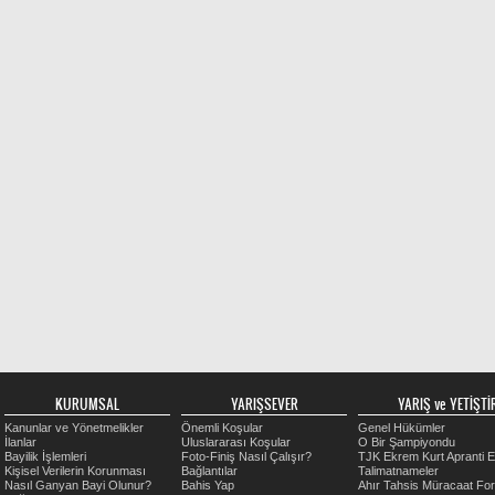
KURUMSAL
YARIŞSEVER
YARIŞ ve YETİŞTİR
Kanunlar ve Yönetmelikler
Önemli Koşular
Genel Hükümler
İlanlar
Uluslararası Koşular
O Bir Şampiyondu
Bayilik İşlemleri
Foto-Finiş Nasıl Çalışır?
TJK Ekrem Kurt Apranti E
Kişisel Verilerin Korunması
Bağlantılar
Talimatnameler
Nasıl Ganyan Bayi Olunur?
Bahis Yap
Ahır Tahsis Müracaat Fo