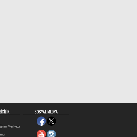
İCİLİK
SOSYAL MEDYA
ğitim Merkezi
rmu