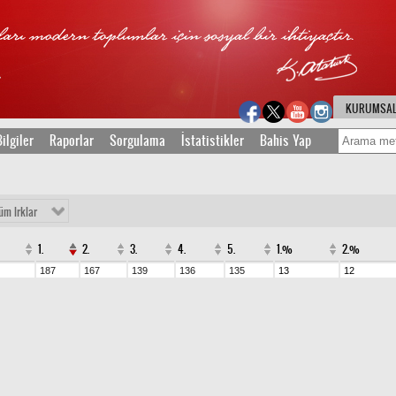
KURUMSA
ilgiler
Raporlar
Sorgulama
İstatistikler
Bahis Yap
üm Irklar
1.
2.
3.
4.
5.
1.%
2.%
187
167
139
136
135
13
12