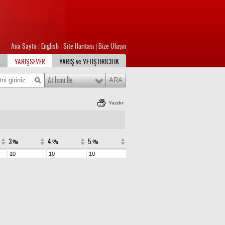
Ana Sayfa
English
Site Haritası
Bize Ulaşın
|
|
|
L
YARIŞSEVER
YARIŞ ve YETİŞTİRİCİLİK
At İsmi İle
Yazdır
3.%
4.%
5.%
10
10
10