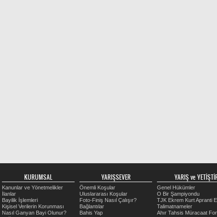
KURUMSAL
YARIŞSEVER
YARIŞ ve YETİŞTİR
Kanunlar ve Yönetmelikler
Önemli Koşular
Genel Hükümler
İlanlar
Uluslararası Koşular
O Bir Şampiyondu
Bayilik İşlemleri
Foto-Finiş Nasıl Çalışır?
TJK Ekrem Kurt Apranti E
Kişisel Verilerin Korunması
Bağlantılar
Talimatnameler
Nasıl Ganyan Bayi Olunur?
Bahis Yap
Ahır Tahsis Müracaat Fo