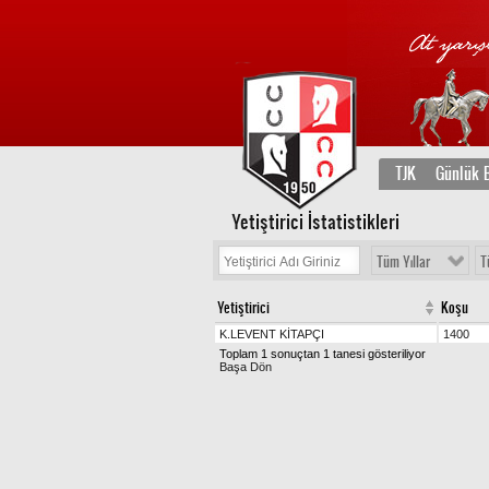
TJK
Günlük B
Yetiştirici İstatistikleri
Tüm Yıllar
T
Yetiştirici
Koşu
K.LEVENT KİTAPÇI
1400
Toplam 1 sonuçtan 1 tanesi gösteriliyor
Başa Dön