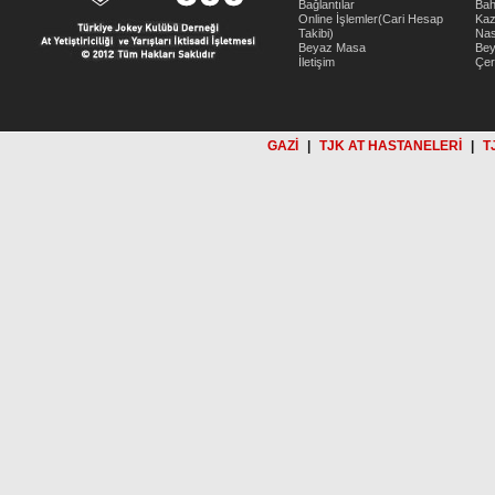
Bağlantılar
Bah
Online İşlemler(Cari Hesap
Kaz
Takibi)
Nas
Beyaz Masa
Be
İletişim
Çer
GAZİ
|
TJK AT HASTANELERİ
|
T