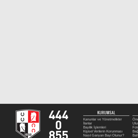
KURUMSAL
Kanunlar ve Yönetmelikler
Öne
İlanlar
Ulu
Bayilik İşlemleri
Fot
Kişisel Verilerin Korunması
Bağ
Nasıl Ganyan Bayi Olunur?
Bah