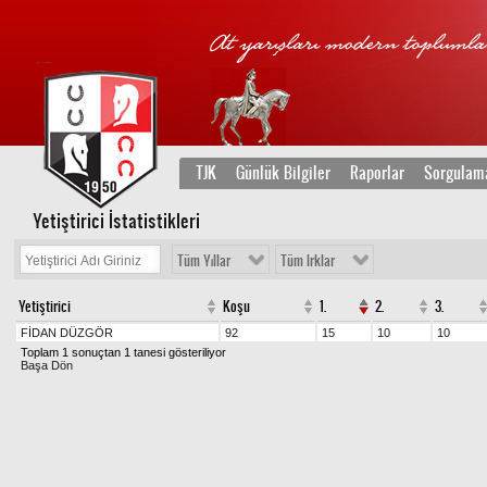
TJK
Günlük Bilgiler
Raporlar
Sorgulam
Yetiştirici İstatistikleri
Tüm Yıllar
Tüm Irklar
Yetiştirici
Koşu
1.
2.
3.
FİDAN DÜZGÖR
92
15
10
10
Toplam 1 sonuçtan 1 tanesi gösteriliyor
Başa Dön