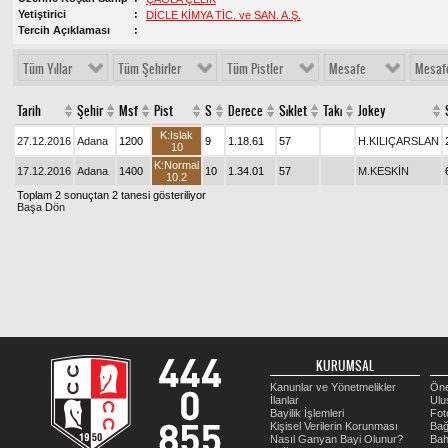
Yetiştirici
DİCLE KİMYA TİC. ve SAN. A.Ş.
Tercih Açıklaması
Tüm Yıllar
Tüm Şehirler
Tüm Pistler
Mesafe
Mesaf
Tarih
Şehir
Msf
Pist
S
Derece
Sıklet
Takı
Jokey
K:Islak
27.12.2016
Adana
1200
9
1.18.61
57
H.KILIÇARSLAN
10
K:Normal
17.12.2016
Adana
1400
10
1.34.01
57
M.KESKİN
10.2
Toplam 2 sonuçtan 2 tanesi gösteriliyor
Başa Dön
KURUMSAL
Kanunlar ve Yönetmelikler
Öne
İlanlar
Ulu
Bayilik İşlemleri
Fot
Kişisel Verilerin Korunması
Bağ
Nasıl Ganyan Bayi Olunur?
Bah