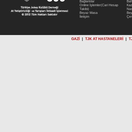
Bağlantılar
Bah
Online İşlemler(Cari Hesap
Kaz
Takibi)
Nas
Beyaz Masa
Be
İletişim
Çer
GAZİ
|
TJK AT HASTANELERİ
|
T