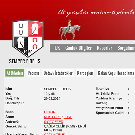
TJK
Günlük Bilgiler
Raporlar
Sorgulam
SEMPER FIDELIS
At Bilgileri
Pedigri
Detaylı İstatistikler
Kardeşleri
Kalan Koşu Hesaplama
İsim
Ikramiye
SEMPER FIDELIS
Yaş
At Sahibi Primi
12 y dk
Doğ. Trh
Yurtdışı Ikramiye
29.03.2014
Handikap P.
Kazanç
Yetiştiricilik Primi
Baba
LUXOR
Sponsorluk Geliri
Anne
MRS LURE
/
LURE
Antrenör
S.ÖZGEZER
Gerçek Sahip
ÇAĞLA ÇELİK (%50) - ERDİ
KILIÇ (%50)
Üzerine Koşan Sahip
ÇAĞLA ÇELİK