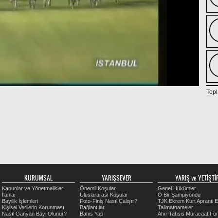
Topl
KURUMSAL
YARIŞSEVER
YARIŞ ve YETİŞTİR
Kanunlar ve Yönetmelikler
Önemli Koşular
Genel Hükümler
İlanlar
Uluslararası Koşular
O Bir Şampiyondu
Bayilik İşlemleri
Foto-Finiş Nasıl Çalışır?
TJK Ekrem Kurt Apranti E
Kişisel Verilerin Korunması
Bağlantılar
Talimatnameler
Nasıl Ganyan Bayi Olunur?
Bahis Yap
Ahır Tahsis Müracaat Fo