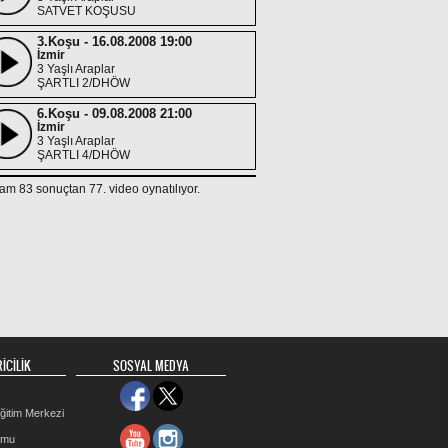
SATVET KOŞUSU
3.Koşu - 16.08.2008 19:00
İzmir
3 Yaşlı Araplar
ŞARTLI 2/DHÖW
6.Koşu - 09.08.2008 21:00
İzmir
3 Yaşlı Araplar
ŞARTLI 4/DHÖW
1.Koşu - 12.07.2008 18:15
am 83 sonuçtan 77. video oynatılıyor.
İzmir
3 Yaşlı Araplar
ŞARTLI 4/DHÖW
5.Koşu - 05.07.2008 20:30
İzmir
3 Yaşlı Araplar
ŞARTLI 1
İCİLİK
SOSYAL MEDYA
ğitim Merkezi
rmu