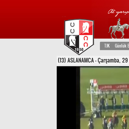
TJK
Günlük B
(13) ASLANAMCA - Çarşamba, 29 Ek