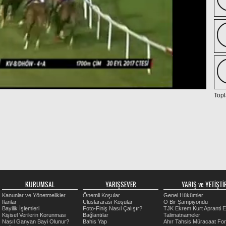
Topl
KURUMSAL
YARIŞSEVER
YARIŞ ve YETİŞTİR
Kanunlar ve Yönetmelikler
Önemli Koşular
Genel Hükümler
İlanlar
Uluslararası Koşular
O Bir Şampiyondu
Bayilik İşlemleri
Foto-Finiş Nasıl Çalışır?
TJK Ekrem Kurt Apranti E
Kişisel Verilerin Korunması
Bağlantılar
Talimatnameler
Nasıl Ganyan Bayi Olunur?
Bahis Yap
Ahır Tahsis Müracaat Fo