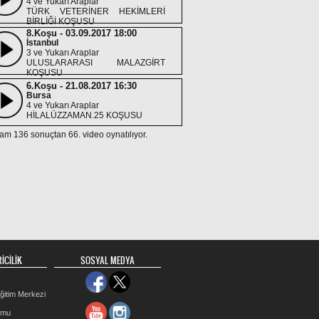
4 ve Yukarı Araplar
TÜRK VETERİNER HEKİMLERİ
BİRLİĞİ KOŞUSU
8.Koşu - 03.09.2017 18:00
İstanbul
3 ve Yukarı Araplar
ULUSLARARASI MALAZGİRT
KOŞUSU
6.Koşu - 21.08.2017 16:30
Bursa
4 ve Yukarı Araplar
HİLALÜZZAMAN.25 KOŞUSU
am 136 sonuçtan 66. video oynatılıyor.
6.Koşu - 08.08.2017 16:30
Ankara
4 ve Yukarı Araplar
SAFRANBOLU KOŞUSU
4.Koşu - 20.07.2017 19:30
Kocaeli
4 ve Yukarı Araplar
KEFKEN KOŞUSU
7.Koşu - 03.06.2017 17:30
Ankara
İCİLİK
4 ve Yukarı Araplar
SOSYAL MEDYA
ANKARA JANDARMA KOŞUSU
6.Koşu - 05.05.2017 20:30
ğitim Merkezi
İstanbul
4 ve Yukarı Araplar
rmu