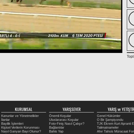
Topl
KURUMSAL
YARIŞSEVER
YARIŞ ve YETİŞTİR
Kanunlar ve Yönetmelikler
Önemli Koşular
Genel Hükümler
İlanlar
Uluslararası Koşular
O Bir Şampiyondu
Bayilik İşlemleri
Foto-Finiş Nasıl Çalışır?
TJK Ekrem Kurt Apranti E
Kişisel Verilerin Korunması
Bağlantılar
Talimatnameler
Nasıl Ganyan Bayi Olunur?
Bahis Yap
Ahır Tahsis Müracaat Fo