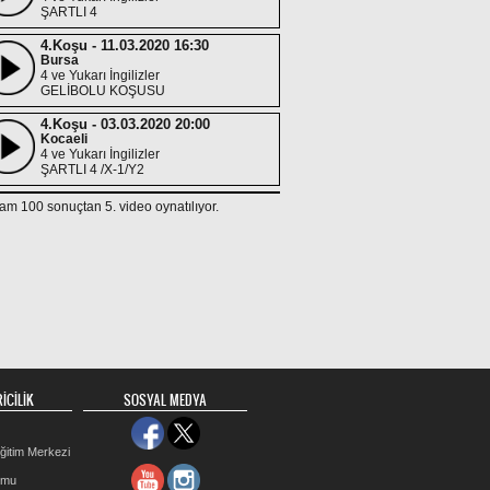
ŞARTLI 4
4.Koşu - 11.03.2020 16:30
Bursa
4 ve Yukarı İngilizler
GELİBOLU KOŞUSU
4.Koşu - 03.03.2020 20:00
Kocaeli
4 ve Yukarı İngilizler
ŞARTLI 4 /X-1/Y2
5.Koşu - 28.02.2020 17:30
am 100 sonuçtan 5. video oynatılıyor.
Kocaeli
4 ve Yukarı İngilizler
KV-7
2.Koşu - 11.02.2020 19:30
Kocaeli
4 ve Yukarı İngilizler
ŞARTLI 5
7.Koşu - 04.02.2020 21:00
Kocaeli
4 ve Yukarı İngilizler
İCİLİK
SOSYAL MEDYA
ŞARTLI 2 /X-1
7.Koşu - 26.10.2019 20:00
ğitim Merkezi
İzmir
3 ve Yukarı İngilizler
rmu
KV-8