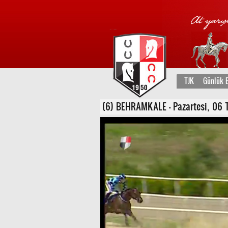
TJK
Günlük B
(6) BEHRAMKALE - Pazartesi, 06 Te