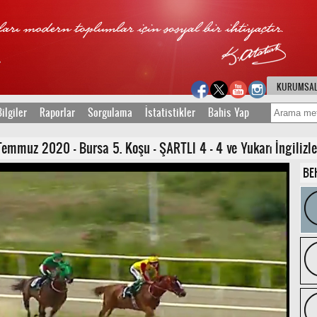
KURUMSA
ilgiler
Raporlar
Sorgulama
İstatistikler
Bahis Yap
mmuz 2020 - Bursa 5. Koşu - ŞARTLI 4 - 4 ve Yukarı İngilizler 
BE