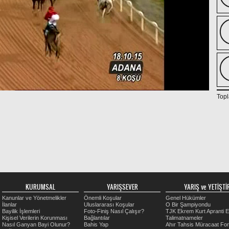
Topl
KURUMSAL
YARIŞSEVER
YARIŞ ve YETİŞTİR
Kanunlar ve Yönetmelikler
Önemli Koşular
Genel Hükümler
İlanlar
Uluslararası Koşular
O Bir Şampiyondu
Bayilik İşlemleri
Foto-Finiş Nasıl Çalışır?
TJK Ekrem Kurt Apranti E
Kişisel Verilerin Korunması
Bağlantılar
Talimatnameler
Nasıl Ganyan Bayi Olunur?
Bahis Yap
Ahır Tahsis Müracaat Fo