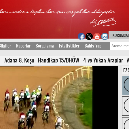
KURUMSA
ilgiler
Raporlar
Sorgulama
İstatistikler
Bahis Yap
 - Adana 8. Koşu - Handikap 15/DHÖW - 4 ve Yukarı Araplar - A
EZ