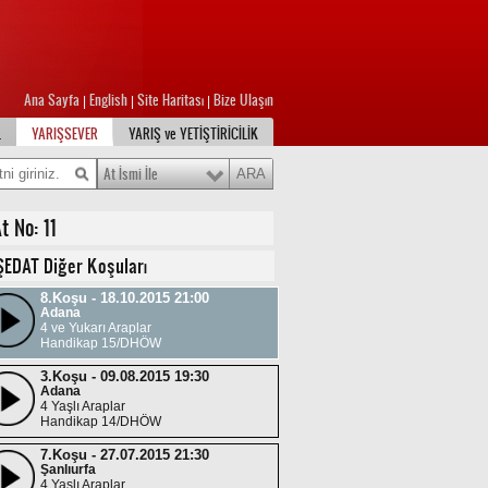
Ana Sayfa
English
Site Haritası
Bize Ulaşın
|
|
|
L
YARIŞSEVER
YARIŞ ve YETİŞTİRİCİLİK
At İsmi İle
t No: 11
ŞEDAT Diğer Koşuları
8.Koşu - 18.10.2015 21:00
Adana
4 ve Yukarı Araplar
Handikap 15/DHÖW
3.Koşu - 09.08.2015 19:30
Adana
4 Yaşlı Araplar
Handikap 14/DHÖW
7.Koşu - 27.07.2015 21:30
Şanlıurfa
4 Yaşlı Araplar