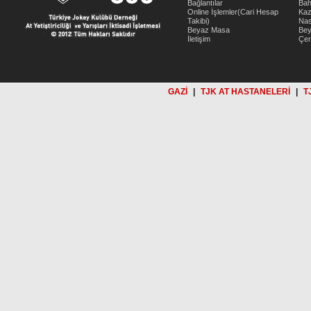
Bağlantılar
Bah
Online İşlemler(Cari Hesap
Kaz
Takibi)
Nas
Beyaz Masa
Be
İletişim
Çer
GAZİ
|
TJK AT HASTANELERİ
|
T