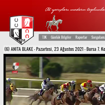
TJK
Günlük Bilgiler
Raporlar
Sorgulam
(6) ANITA BLAKE - Pazartesi, 23 Ağustos 2021 - Bursa 7. Koş