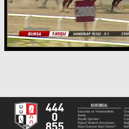
KURUMSAL
Kanunlar ve Yönetmelikler
Öne
İlanlar
Ulu
Bayilik İşlemleri
Fot
Kişisel Verilerin Korunması
Bağ
Nasıl Ganyan Bayi Olunur?
Bah