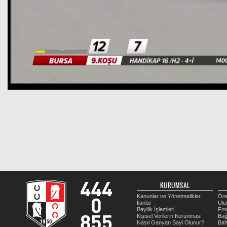
KURUMSAL
Kanunlar ve Yönetmelikler
Öne
İlanlar
Ulu
Bayilik İşlemleri
Fot
Kişisel Verilerin Korunması
Bağ
Nasıl Ganyan Bayi Olunur?
Bah