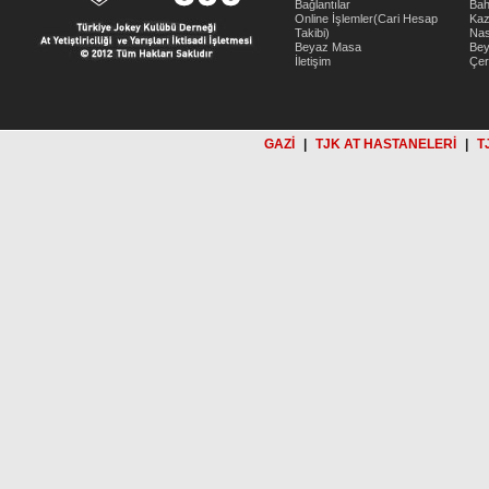
Bağlantılar
Bah
Online İşlemler(Cari Hesap
Kaz
Takibi)
Nas
Beyaz Masa
Be
İletişim
Çer
GAZİ
|
TJK AT HASTANELERİ
|
T