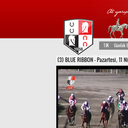
TJK
Günlük B
(3) BLUE RIBBON - Pazartesi, 11 Ni