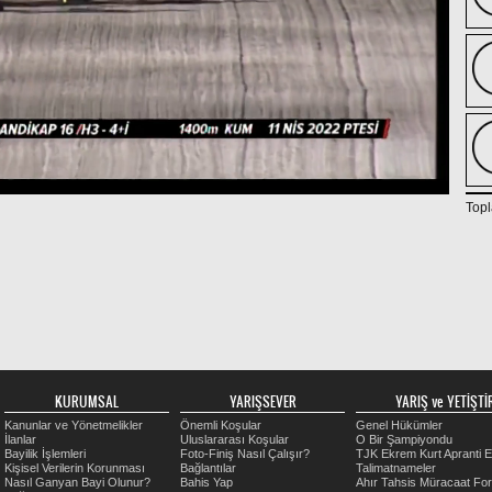
Topl
KURUMSAL
YARIŞSEVER
YARIŞ ve YETİŞTİR
Kanunlar ve Yönetmelikler
Önemli Koşular
Genel Hükümler
İlanlar
Uluslararası Koşular
O Bir Şampiyondu
Bayilik İşlemleri
Foto-Finiş Nasıl Çalışır?
TJK Ekrem Kurt Apranti E
Kişisel Verilerin Korunması
Bağlantılar
Talimatnameler
Nasıl Ganyan Bayi Olunur?
Bahis Yap
Ahır Tahsis Müracaat Fo